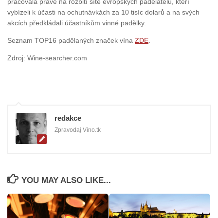
pracovala právě na rozbití sítě evropských padělatelů, kteří
vybízeli k účasti na ochutnávkách za 10 tisíc dolarů a na svých
akcích předkládali účastníkům vinné padělky.
Seznam TOP16 padělaných značek vína
ZDE
.
Zdroj: Wine-searcher.com
redakce
Zpravodaj Vino.tk
YOU MAY ALSO LIKE...