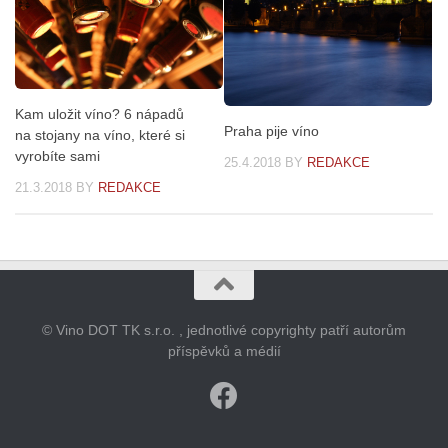
Kam uložit víno? 6 nápadů
Praha pije víno
na stojany na víno, které si
vyrobíte sami
25.4.2018
BY
REDAKCE
21.3.2018
BY
REDAKCE
© Vino DOT TK s.r.o. , jednotlivé copyrighty patří autorům
příspěvků a médií