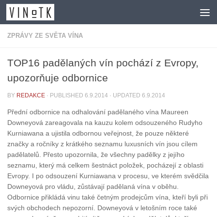
Skip to content
ZPRÁVY ZE SVĚTA VÍNA
TOP16 padělaných vín pochází z Evropy,
upozorňuje odbornice
BY
REDAKCE
· PUBLISHED
6.9.2014
· UPDATED
6.9.2014
Přední odbornice na odhalování padělaného vína Maureen
Downeyová zareagovala na kauzu kolem odsouzeného Rudyho
Kurniawana a ujistila odbornou veřejnost, že pouze některé
značky a ročníky z krátkého seznamu luxusních vín jsou cílem
padělatelů. Přesto upozornila, že všechny padělky z jejího
seznamu, který má celkem šestnáct položek, pocházejí z oblasti
Evropy. I po odsouzení Kurniawana v procesu, ve kterém svědčila
Downeyová pro vládu, zůstávají padělaná vína v oběhu.
Odbornice přikládá vinu také četným prodejcům vína, kteří byli při
svých obchodech nepozorní. Downeyová v letošním roce také