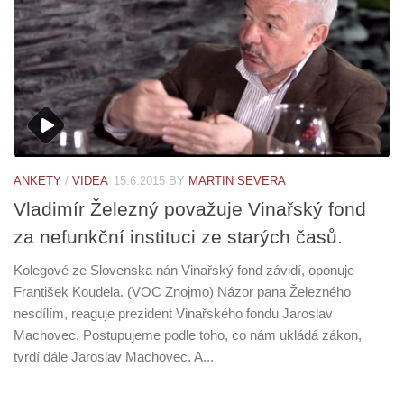
ANKETY
/
VIDEA
15.6.2015
BY
MARTIN SEVERA
Vladimír Železný považuje Vinařský fond
za nefunkční instituci ze starých časů.
Kolegové ze Slovenska nán Vinařský fond závidí, oponuje
František Koudela. (VOC Znojmo) Názor pana Železného
nesdílím, reaguje prezident Vinařského fondu Jaroslav
Machovec. Postupujeme podle toho, co nám ukládá zákon,
tvrdí dále Jaroslav Machovec. A...