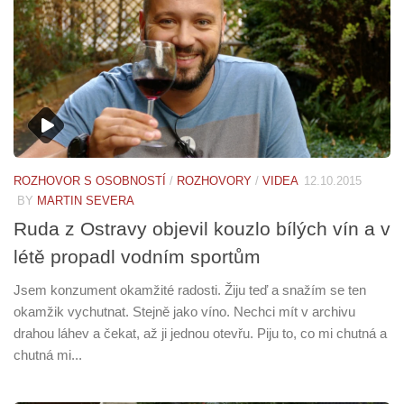
ROZHOVOR S OSOBNOSTÍ
/
ROZHOVORY
/
VIDEA
12.10.2015
BY
MARTIN SEVERA
Ruda z Ostravy objevil kouzlo bílých vín a v
létě propadl vodním sportům
Jsem konzument okamžité radosti. Žiju teď a snažím se ten
okamžik vychutnat. Stejně jako víno. Nechci mít v archivu
drahou láhev a čekat, až ji jednou otevřu. Piju to, co mi chutná a
chutná mi...