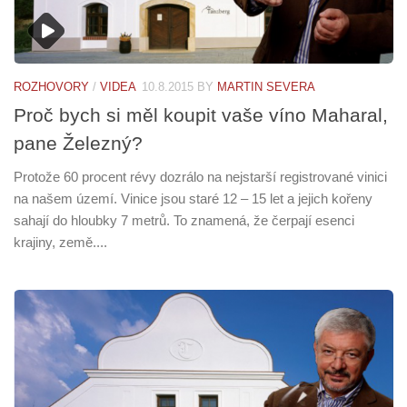
ROZHOVORY
/
VIDEA
10.8.2015
BY
MARTIN SEVERA
Proč bych si měl koupit vaše víno Maharal,
pane Železný?
Protože 60 procent révy dozrálo na nejstarší registrované vinici
na našem území. Vinice jsou staré 12 – 15 let a jejich kořeny
sahají do hloubky 7 metrů. To znamená, že čerpají esenci
krajiny, země....