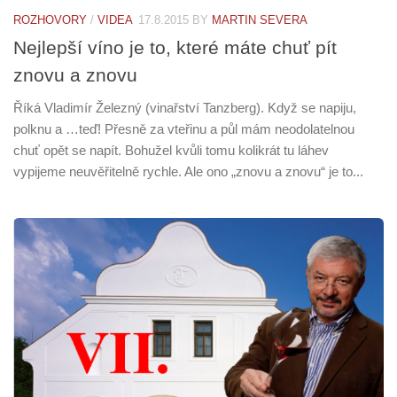
ROZHOVORY
/
VIDEA
17.8.2015
BY
MARTIN SEVERA
Nejlepší víno je to, které máte chuť pít
znovu a znovu
Říká Vladimír Železný (vinařství Tanzberg). Když se napiju,
polknu a …teď! Přesně za vteřinu a půl mám neodolatelnou
chuť opět se napít. Bohužel kvůli tomu kolikrát tu láhev
vypijeme neuvěřitelně rychle. Ale ono „znovu a znovu“ je to...