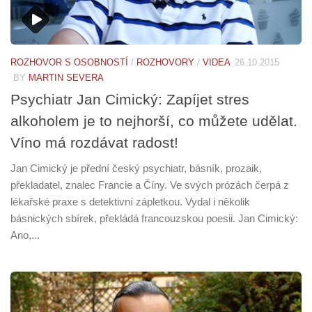
ROZHOVOR S OSOBNOSTÍ
/
ROZHOVORY
/
VIDEA
26.10.2015
BY
MARTIN SEVERA
Psychiatr Jan Cimický: Zapíjet stres
alkoholem je to nejhorší, co můžete udělat.
Víno má rozdávat radost!
Jan Cimický je přední český psychiatr, básník, prozaik,
překladatel, znalec Francie a Číny. Ve svých prózách čerpá z
lékařské praxe s detektivní zápletkou. Vydal i několik
básnických sbírek, překládá francouzskou poesii. Jan Cimický:
Ano,...