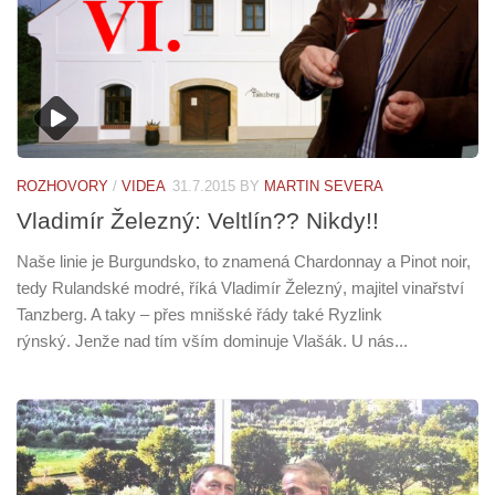
ROZHOVORY
/
VIDEA
31.7.2015
BY
MARTIN SEVERA
Vladimír Železný: Veltlín?? Nikdy!!
Naše linie je Burgundsko, to znamená Chardonnay a Pinot noir,
tedy Rulandské modré, říká Vladimír Železný, majitel vinařství
Tanzberg. A taky – přes mnišské řády také Ryzlink
rýnský. Jenže nad tím vším dominuje Vlašák. U nás...