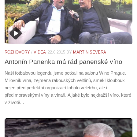
ROZHOVORY
/
VIDEA
22.6.2015
BY
MARTIN SEVERA
Antonín Panenka má rád panenské víno
Naši fotbalovou legendu jsme potkali na salonu Wine Prague.
Milovník vína, zejména rakouských veltlínů, smekl kloubouk
nejen před perfektní organizací tohoto veletrhu, ale i
před moravskými víny a vinaři. A jaké bylo nejdražší víno, které
v životě...