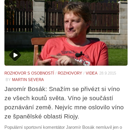
ROZHOVOR S OSOBNOSTÍ
/
ROZHOVORY
/
VIDEA
28.9.2015
BY
MARTIN SEVERA
Jaromír Bosák: Snažím se přivézt si víno
ze všech koutů světa. Víno je součástí
poznávání země. Nejvíc mne oslovilo víno
ze španělské oblasti Riojy.
Populární sportovní komentátor Jaromír Bosák nemluvil jen o