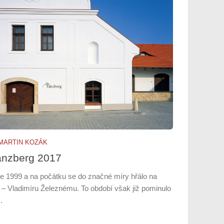
MARTIN KOZÁK
anzberg 2017
ce 1999 a na počátku se do značné míry hřálo na
i – Vladimíru Železnému. To období však již pominulo
.