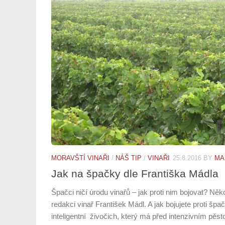
MORAVŠTÍ VINAŘI
/
NÁŠ TIP
/
VINAŘI
25.8.2016
BY
MA
Jak na špačky dle Františka Mádla
Špačci ničí úrodu vinařů – jak proti nim bojovat? Něk
redakci vinař František Mádl. A jak bojujete proti š
inteligentní živočich, který má před intenzivním pěst