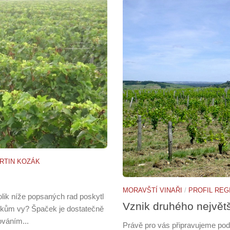
RTIN KOZÁK
MORAVŠTÍ VINAŘI
/
PROFIL REG
olik níže popsaných rad poskytl
Vznik druhého největ
pačkům vy? Špaček je dostatečně
ováním...
Právě pro vás připravujeme podr