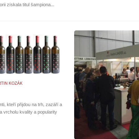
rii získala titul šampiona...
TIN KOZÁK
, kteří přijdou na trh, zazáří a
a vrcholu kvality a popularity