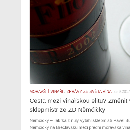
MORAVŠTÍ VINAŘI
/
ZPRÁVY ZE SVĚTA VÍNA
25.9.2017
Cesta mezi vinařskou elitu? Změnit 
sklepmistr ze ZD Němčičky
Němčičky – Takřka z nuly vytáhl sklepmistr Pavel B
Němčičky na Břeclavsku mezi přední moravská vinař