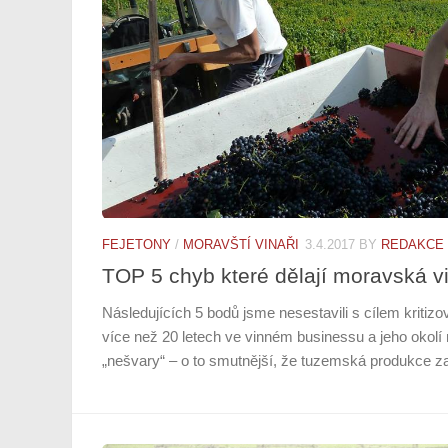
FEJETONY
/
MORAVŠTÍ VINAŘI
3.4.2017
BY
REDAKCE
TOP 5 chyb které dělají moravská vi
Následujících 5 bodů jsme nesestavili s cílem kritiz
více než 20 letech ve vinném businessu a jeho okol
„nešvary“ – o to smutnější, že tuzemská produkce za