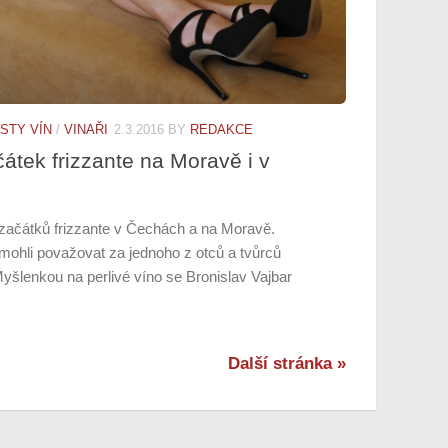
STY VÍN
/
VINAŘI
2.3.2016
BY
REDAKCE
čátek frizzante na Moravě i v
 začátků frizzante v Čechách a na Moravě.
mohli považovat za jednoho z otců a tvůrců
šlenkou na perlivé víno se Bronislav Vajbar
Další stránka »