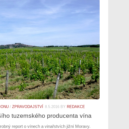
IONU
/
ZPRAVODAJSTVÍ
8.5.2016
BY
REDAKCE
šího tuzemského producenta vína
obný report o vínech a vinařstvích jižní Moravy.