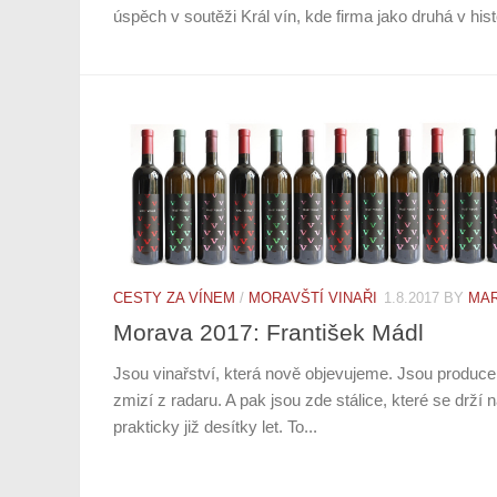
úspěch v soutěži Král vín, kde firma jako druhá v histo
CESTY ZA VÍNEM
/
MORAVŠTÍ VINAŘI
1.8.2017
BY
MAR
Morava 2017: František Mádl
Jsou vinařství, která nově objevujeme. Jsou producenti
zmizí z radaru. A pak jsou zde stálice, které se drží n
prakticky již desítky let. To...