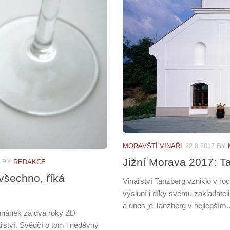
MORAVŠTÍ VINAŘI
22.8.2017
BY
Jižní Morava 2017: T
BY
REDAKCE
všechno, říká
Vinařství Tanzberg vzniklo v ro
výsluní i díky svému zakladatel
a dnes je Tanzberg v nejlepším..
uriánek za dva roky ZD
ství. Svědčí o tom i nedávný