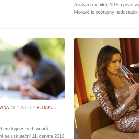
Analýzu ročníku 2015 a první v
Moravě je postupný nedostatek v
VÍNA
29.4.2016
BY
REDAKCE
Cechem kyjovských vinařů
eré se uskuteční 11. června 2016