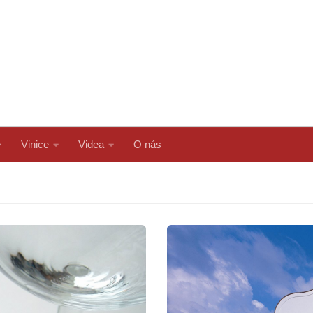
Vinice
Videa
O nás