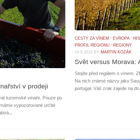
CESTY ZA VÍNEM
/
EVROPA
/
HI
PROFIL REGIONU
/
REGIONY
19.9.2016
BY
MARTIN KOZÁK
Svět versus Morava: 
Stojíte před regálem s vínem. Z
Na nich známé názvy jako Sauv
nařství v prodeji
portugal. Váš zrak zajede na dru
ovat tuzemské vinaře. Pouze po
í máme vypozorované určité
bírá...