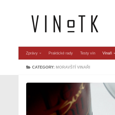
Skip to content
Zprávy
Praktické rady
Testy vín
Vinaři
CATEGORY:
MORAVŠTÍ VINAŘI