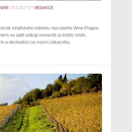
NAŘI
28.5.2017
BY
REDAKCE
. ročník vinařského veletrhu nazvaného Wine Prague.
ch se opět setkají moravští (a čeští) vinaři,
vín a obchodníci se svými zákazníky.