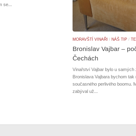
 se...
MORAVŠTÍ VINAŘI
/
NÁŠ TIP
/
TE
Bronislav Vajbar – po
Čechách
Vinařství Vajbar bylo u samých
Bronislava Vajbara bychom tak 
současného perlivého boomu. My
zabýval už...