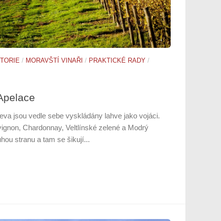
STORIE
/
MORAVŠTÍ VINAŘI
/
PRAKTICKÉ RADY
/
Apelace
leva jsou vedle sebe vyskládány lahve jako vojáci.
ignon, Chardonnay, Veltlínské zelené a Modrý
hou stranu a tam se šikují...