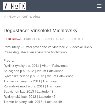
Skip to content
ZPRÁVY ZE SVĚTA VÍNA
Degustace: Vinselekt Michlovský
BY
REDAKCE
· PUBLISHED
19.9.2014
· UPDATED
19.9.2014
Příští úterý 23. září proběhne ve vinotéce v Budečské ulici v
Praze degustace vín z vinařství Michlovský.
Program:
Ryzlink rýnský p.s. 2011 | Vinum Palaviense
Sauvignon p.s. 2012 | Vinum Palaviense
Sylvánské zelené p.s. 2012 | Vinum Palaviense
Tramín červený p.s.2011 | Harmony
Rulandské modré p.s. 2011 | Harmony
Sauvignon kab.2013 | Latitude 49
Ryzl.rýnský kab. 2012 | Latitude 49
Tramín červený kab. 2013 | Latitude 49