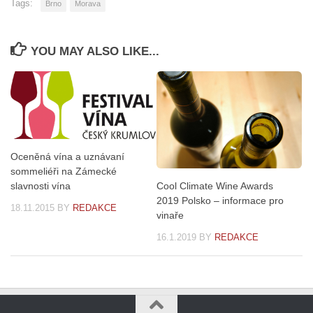
Tags:
Brno
Morava
YOU MAY ALSO LIKE...
Oceněná vína a uznávaní
sommeliéři na Zámecké
Cool Climate Wine Awards
slavnosti vína
2019 Polsko – informace pro
18.11.2015
BY
REDAKCE
vinaře
16.1.2019
BY
REDAKCE