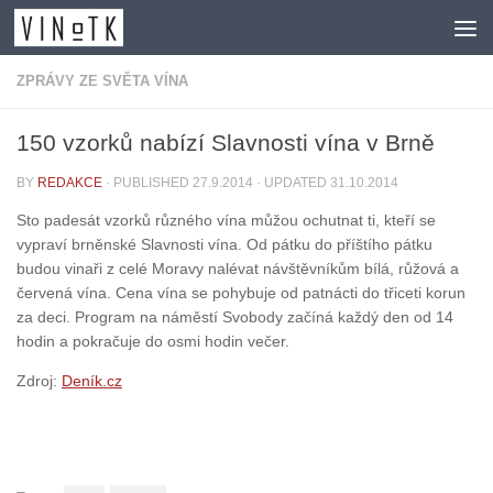
Skip to content
ZPRÁVY ZE SVĚTA VÍNA
150 vzorků nabízí Slavnosti vína v Brně
BY
REDAKCE
· PUBLISHED
27.9.2014
· UPDATED
31.10.2014
Sto padesát vzorků různého vína můžou ochutnat ti, kteří se
vypraví brněnské Slavnosti vína. Od pátku do příštího pátku
budou vinaři z celé Moravy nalévat návštěvníkům bílá, růžová a
červená vína. Cena vína se pohybuje od patnácti do třiceti korun
za deci. Program na náměstí Svobody začíná každý den od 14
hodin a pokračuje do osmi hodin večer.
Zdroj:
Deník.cz