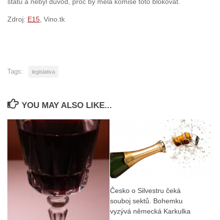
států a nebyl důvod, proč by měla komise toto blokovat.
Zdroj:
E15
, Vino.tk
Tags:
legislativa
YOU MAY ALSO LIKE...
Česko o Silvestru čeká
souboj sektů. Bohemku
vyzývá německá Karkulka