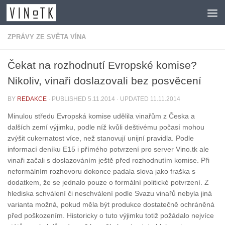
Skip to content
ZPRÁVY ZE SVĚTA VÍNA
Čekat na rozhodnutí Evropské komise?
Nikoliv, vinaři doslazovali bez posvěcení
BY
REDAKCE
· PUBLISHED
5.11.2014
· UPDATED
11.11.2014
Minulou středu Evropská komise udělila vinařům z Česka a
dalších zemí výjimku, podle níž kvůli deštivému počasí mohou
zvýšit cukernatost více, než stanovují unijní pravidla. Podle
informací deníku E15 i přímého potvrzení pro server Vino.tk ale
vinaři začali s doslazováním ještě před rozhodnutím komise. Při
neformálním rozhovoru dokonce padala slova jako fraška s
dodatkem, že se jednalo pouze o formální politické potvrzení. Z
hlediska schválení či neschválení podle Svazu vinařů nebyla jiná
varianta možná, pokud měla být produkce dostatečně ochráněná
před poškozením. Historicky o tuto výjimku totiž požádalo nejvíce