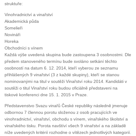
struktuře:
Vinohradnictví a vinařství
Akademická půda
Somelieři
Novináři
Horeka
Obchodníci s vínem
Každá výše uvedená skupina bude zastoupena 3 osobnostmi. Dle
předem stanoveného termínu bude svoláno setkání těchto
osobností na datum 6. 12. 2014, kteří vyberou ze seznamu
přihlášených 9 vinařství (3 z každé skupiny), kteří se stanou
nominovanými na titul v soutěži Vinařství roku 2014. Kandidáti v
soutěži o titul Vinařství roku budou oficiálně představeni na
tiskové konferenci dne 15. 1. 2015 v Praze.
Představenstvo Svazu vinařů České republiky následně jmenuje
odbornou 7 člennou porotu složenou z osob pracujících ve
vinohradnictví, vinařství, obchodu s vínem, vinařského školství a
vinařského tisku. Porota navštíví všech 9 vinařství a na základě
níže uvedených kritérií rozhodne o vítězech jednotlivých kategorií.