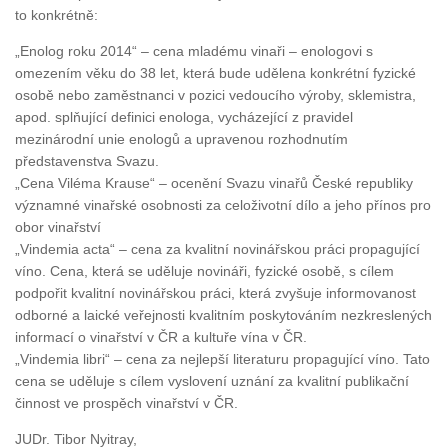
to konkrétně:
„Enolog roku 2014“ – cena mladému vinaři – enologovi s
omezením věku do 38 let, která bude udělena konkrétní fyzické
osobě nebo zaměstnanci v pozici vedoucího výroby, sklemistra,
apod. splňující definici enologa, vycházející z pravidel
mezinárodní unie enologů a upravenou rozhodnutím
představenstva Svazu.
„Cena Viléma Krause“ – ocenění Svazu vinařů České republiky
významné vinařské osobnosti za celoživotní dílo a jeho přínos pro
obor vinařství
„Vindemia acta“ – cena za kvalitní novinářskou práci propagující
víno. Cena, která se uděluje novináři, fyzické osobě, s cílem
podpořit kvalitní novinářskou práci, která zvyšuje informovanost
odborné a laické veřejnosti kvalitním poskytováním nezkreslených
informací o vinařství v ČR a kultuře vína v ČR.
„Vindemia libri“ – cena za nejlepší literaturu propagující víno. Tato
cena se uděluje s cílem vyslovení uznání za kvalitní publikační
činnost ve prospěch vinařství v ČR.
JUDr. Tibor Nyitray,