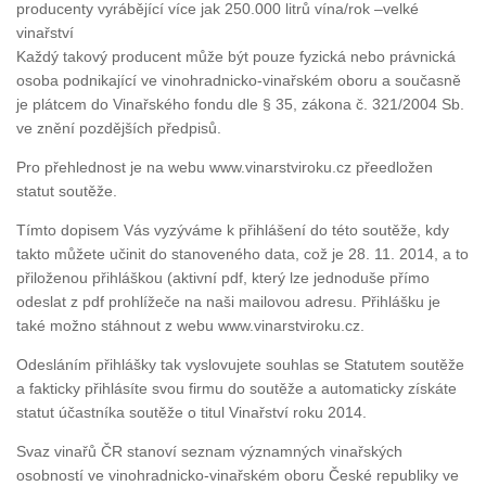
producenty vyrábějící více jak 250.000 litrů vína/rok –velké
vinařství
Každý takový producent může být pouze fyzická nebo právnická
osoba podnikající ve vinohradnicko-vinařském oboru a současně
je plátcem do Vinařského fondu dle § 35, zákona č. 321/2004 Sb.
ve znění pozdějších předpisů.
Pro přehlednost je na webu www.vinarstviroku.cz přeedložen
statut soutěže.
Tímto dopisem Vás vyzýváme k přihlášení do této soutěže, kdy
takto můžete učinit do stanoveného data, což je 28. 11. 2014, a to
přiloženou přihláškou (aktivní pdf, který lze jednoduše přímo
odeslat z pdf prohlížeče na naši mailovou adresu. Přihlášku je
také možno stáhnout z webu www.vinarstviroku.cz.
Odesláním přihlášky tak vyslovujete souhlas se Statutem soutěže
a fakticky přihlásíte svou firmu do soutěže a automaticky získáte
statut účastníka soutěže o titul Vinařství roku 2014.
Svaz vinařů ČR stanoví seznam významných vinařských
osobností ve vinohradnicko-vinařském oboru České republiky ve