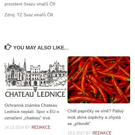
prezident Svazu vinařů ČR
Zdroj: TZ Svaz vinařů ČR
YOU MAY ALSO LIKE...
Ochranná známka Chateau
Chilli papričky ve víně? Pálivý
Lednice neplatí. Spor s EU o
mok sbírá úspěchy a chystá
označení „chateau“ trvá
se „přitvrdit“
14.12.2014
BY
REDAKCE
19.6.2017
BY
REDAKCE