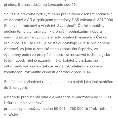
přistoupili k následujícímu konceptu soutěže.
Soutěž je otevřená fyzickým nebo právnickým osobám podnikající
ve vinařství v ČR a splňujícím podmínky § 35 zákona č. 321/2004
Sb. o vinohradnictví a vinařství. Svaz vinařů České republiky
uděluje tento titul vinařství, které svým podnikáním v oboru
nadmíru pozitivně vybočuje z řady ostatních vinařství v České
republice. Titul se uděluje za stálou vynikající kvalitu vín daného
vinařství, za jeho tuzemské nebo zahraniční úspěchy, za
významný počin ve prospěch oboru, za inovativní technologické
řešení apod. Titul je uznáním několikaletého vynikajícího
odborného výkonu a vztahuje se na rok udělení na základě
zhodnocení rozmanité činnosti vinařství v roce 2014.
Soutěž o titul Vinařství roku je dle statutu stejně jako loni rozdělen
do 3 kategorií:
Kategorie producentů vína dle kategorie s množstvím do 50.000
litrů/rok –malé vinařství
producenty s množstvím vína 50.001 – 250.000 litrů/rok –střední
vinařství