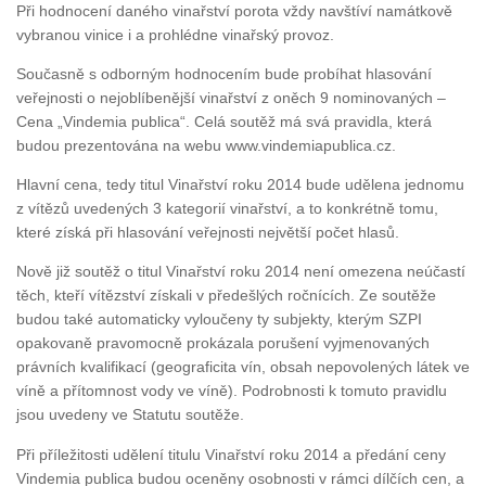
Při hodnocení daného vinařství porota vždy navštíví namátkově
vybranou vinice i a prohlédne vinařský provoz.
Současně s odborným hodnocením bude probíhat hlasování
veřejnosti o nejoblíbenější vinařství z oněch 9 nominovaných –
Cena „Vindemia publica“. Celá soutěž má svá pravidla, která
budou prezentována na webu www.vindemiapublica.cz.
Hlavní cena, tedy titul Vinařství roku 2014 bude udělena jednomu
z vítězů uvedených 3 kategorií vinařství, a to konkrétně tomu,
které získá při hlasování veřejnosti největší počet hlasů.
Nově již soutěž o titul Vinařství roku 2014 není omezena neúčastí
těch, kteří vítězství získali v předešlých ročnících. Ze soutěže
budou také automaticky vyloučeny ty subjekty, kterým SZPI
opakovaně pravomocně prokázala porušení vyjmenovaných
právních kvalifikací (geograficita vín, obsah nepovolených látek ve
víně a přítomnost vody ve víně). Podrobnosti k tomuto pravidlu
jsou uvedeny ve Statutu soutěže.
Při příležitosti udělení titulu Vinařství roku 2014 a předání ceny
Vindemia publica budou oceněny osobnosti v rámci dílčích cen, a