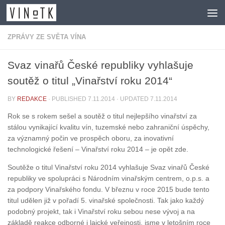
Skip to content
ZPRÁVY ZE SVĚTA VÍNA
Svaz vinařů České republiky vyhlašuje
soutěž o titul „Vinařství roku 2014“
BY
REDAKCE
· PUBLISHED
7.11.2014
· UPDATED
7.11.2014
Rok se s rokem sešel a soutěž o titul nejlepšího vinařství za
stálou vynikající kvalitu vín, tuzemské nebo zahraniční úspěchy,
za významný počin ve prospěch oboru, za inovativní
technologické řešení – Vinařství roku 2014 – je opět zde.
Soutěže o titul Vinařství roku 2014 vyhlašuje Svaz vinařů České
republiky ve spolupráci s Národním vinařským centrem, o.p.s. a
za podpory Vinařského fondu. V březnu v roce 2015 bude tento
titul udělen již v pořadí 5. vinařské společnosti. Tak jako každý
podobný projekt, tak i Vinařství roku sebou nese vývoj a na
základě reakce odborné i laické veřejnosti, jsme v letošním roce