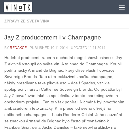
Skip to content
ZPRÁVY ZE SVĚTA VÍNA
Jay Z producentem i v Champagne
BY
REDAKCE
· PUBLISHED
10.11.2014
· UPDATED
11.11.2014
Hudební producent, raper a obchodní mogul showbusinessu Jay
Z aktivně vstoupil do světa vín. A to hned do Champagne. Koupil
podíl značky Armand de Brignac, který dříve vlastnil dovozce
Sovereign Brands. Tato ultra-exkluzivní značka champagne,
někdy přezdívaná také pikové eso – Ace f Spades, vznikla
spoluprácí vinařství Cattier se Sovereign brands. Od počátku byl
Jay Z považován také za společníka v tomto marketingovém a
obchodním projektu. Ten to však popíral. Nicméně byl prvotřídním
ambasadorem této značky. K ní přešel od svého dřívějšího
oblíbeného champagne – Louis Roederer Cristal. Jeho souznění
se značkou Armand de Brignac bylo často přirovnáváno k
Frankovi Sinatrovi a Jacku Danielsu – také nebyl prakticky na