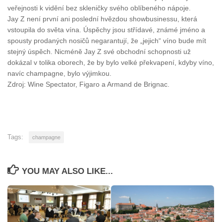
veřejnosti k vidění bez skleničky svého oblíbeného nápoje.
Jay Z není první ani poslední hvězdou showbusinessu, která
vstoupila do světa vína. Úspěchy jsou střídavé, známé jméno a
spousty prodaných nosičů negarantují, že „jejich“ víno bude mít
stejný úspěch. Nicméně Jay Z své obchodní schopnosti už
dokázal v tolika oborech, že by bylo velké překvapení, kdyby víno,
navíc champagne, bylo výjimkou.
Zdroj: Wine Spectator, Figaro a Armand de Brignac.
Tags:
champagne
YOU MAY ALSO LIKE...