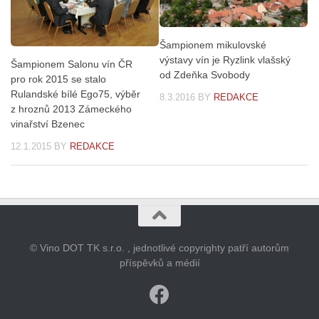
Šampionem mikulovské
výstavy vín je Ryzlink vlašský
Šampionem Salonu vín ČR
od Zdeňka Svobody
pro rok 2015 se stalo
Rulandské bílé Ego75, výběr
8.3.2016
BY
REDAKCE
z hroznů 2013 Zámeckého
vinařství Bzenec
12.1.2015
BY
REDAKCE
© Vino DOT TK s.r.o. , jednotlivé copyrighty patří autorům
příspěvků a médií