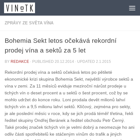
Skip to content
ZPRÁVY ZE SVĚTA VÍNA
Bohemia Sekt letos očekává rekordní
prodej vína a sektů za 5 let
BY
REDAKCE
· PUBLISHED
20.12.2014
· UPDATED
2.1.2015
Rekordní prodej vína a sektů očekává letos po pětileté
ekonomické krizi skupina Bohemia Sekt, největší výrobce sektů a
vína v zemi. Za 11 měsíců eviduje meziroční nárůst prodeje u
tichých vín o deset procent a u sektů o šest procent, což by se
mohlo udržet do konce roku. Loni prodala devět milionů lahví
tichých vín a 9,5 milionu lahví sektů. Klíčový, zejména pro sekty,
je ale poslední měsíc v roce, kdy se jich prodá téměř třetina, řekli
ředitel skupiny Ondřej Beránek a ředitel obchodu Petr Černý.
Také prodej značek tichých vín je velmi dobrý a neomezuje ho ani
odliv části spotřebitelů ke stáčeným vínům do trafik a jiných