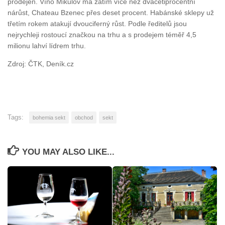
prodejen. Víno Mikulov má zatím více než dvacetiprocentní
nárůst, Chateau Bzenec přes deset procent. Habánské sklepy už
třetím rokem atakují dvouciferný růst. Podle ředitelů jsou
nejrychleji rostoucí značkou na trhu a s prodejem téměř 4,5
milionu lahví lídrem trhu.
Zdroj: ČTK, Deník.cz
Tags:
bohemia sekt
obchod
sekt
YOU MAY ALSO LIKE...