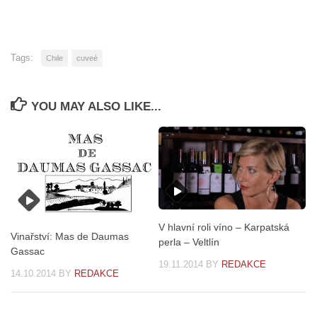
Tags:
Chile
cuveé
YOU MAY ALSO LIKE...
V hlavní roli víno – Karpatská
Vinařství: Mas de Daumas
perla – Veltlín
Gassac
19.11.2014
BY
REDAKCE
14.10.2014
BY
REDAKCE