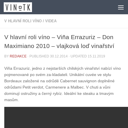
Skip to content
V HLAVNÍ ROLI VÍNO
/
VIDEA
V hlavní roli víno – Viña Errazuriz – Don
Maximiano 2010 – vlajková loď vinařství
BY
REDAKCE
· PUBLISHED
30.12.2014
· UPDATED
15.11.2019
Viña Errazuriz, jedno z nejstarších chilských vinařství nabízí víno
pojmenované po svém za-kladateli. Unikátní cuvée ve stylu
Bordeaux založené na odrůdě Cabernet sauvignon doplněné
odrůdami Petit verdot, Carmenere a Malbec. V chuti a vůni
dominují ostružiny a černý rybíz. Ideální ke steaku a tmavým
masům.