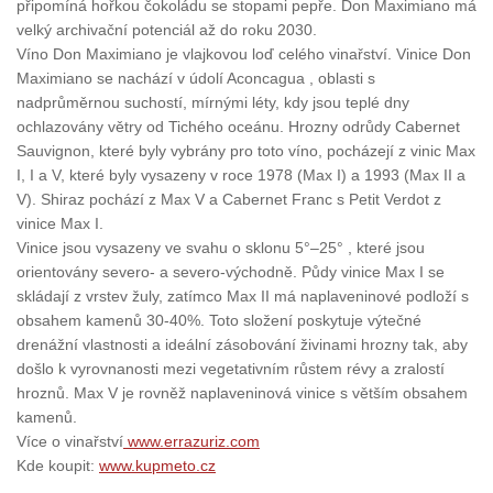
připomíná hořkou čokoládu se stopami pepře. Don Maximiano má
velký archivační potenciál až do roku 2030.
Víno Don Maximiano je vlajkovou loď celého vinařství. Vinice Don
Maximiano se nachází v údolí Aconcagua , oblasti s
nadprůměrnou suchostí, mírnými léty, kdy jsou teplé dny
ochlazovány větry od Tichého oceánu. Hrozny odrůdy Cabernet
Sauvignon, které byly vybrány pro toto víno, pocházejí z vinic Max
I, I a V, které byly vysazeny v roce 1978 (Max I) a 1993 (Max II a
V). Shiraz pochází z Max V a Cabernet Franc s Petit Verdot z
vinice Max I.
Vinice jsou vysazeny ve svahu o sklonu 5°–25° , které jsou
orientovány severo- a severo-východně. Půdy vinice Max I se
skládají z vrstev žuly, zatímco Max II má naplaveninové podloží s
obsahem kamenů 30-40%. Toto složení poskytuje výtečné
drenážní vlastnosti a ideální zásobování živinami hrozny tak, aby
došlo k vyrovnanosti mezi vegetativním růstem révy a zralostí
hroznů. Max V je rovněž naplaveninová vinice s větším obsahem
kamenů.
Více o vinařství
www.errazuriz.com
Kde koupit:
www.kupmeto.cz