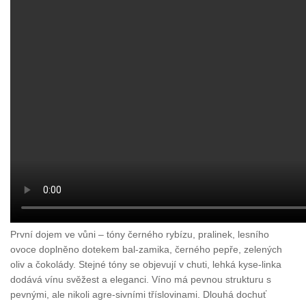
První dojem ve vůni – tóny černého rybízu, pralinek, lesního
ovoce doplněno dotekem bal-zamika, černého pepře, zelených
oliv a čokolády. Stejné tóny se objevují v chuti, lehká kyse-linka
dodává vínu svěžest a eleganci. Víno má pevnou strukturu s
pevnými, ale nikoli agre-sivními tříslovinami. Dlouhá dochuť