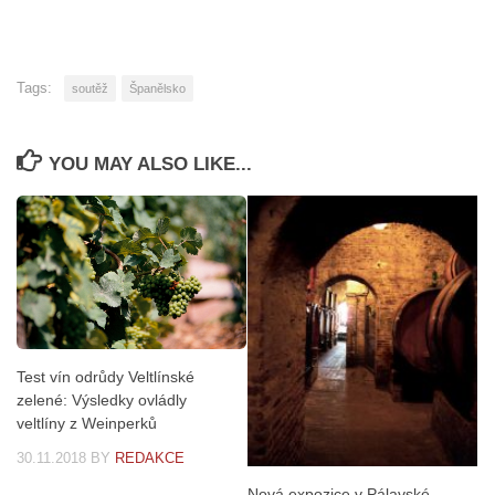
Tags:
soutěž
Španělsko
YOU MAY ALSO LIKE...
Test vín odrůdy Veltlínské
zelené: Výsledky ovládly
veltlíny z Weinperků
30.11.2018
BY
REDAKCE
Nová expozice v Pálavské