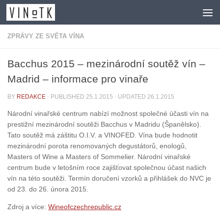
Skip to content
ZPRÁVY ZE SVĚTA VÍNA
Bacchus 2015 – mezinárodní soutěž vín –
Madrid – informace pro vinaře
BY
REDAKCE
· PUBLISHED
25.1.2015
· UPDATED
26.1.2015
Národní vinařské centrum nabízí možnost společné účasti vín na
prestižní mezinárodní soutěži Bacchus v Madridu (Španělsko).
Tato soutěž má záštitu O.I.V. a VINOFED. Vína bude hodnotit
mezinárodní porota renomovaných degustátorů, enologů,
Masters of Wine a Masters of Sommelier. Národní vinařské
centrum bude v letošním roce zajišťovat společnou účast našich
vín na této soutěži. Termín doručení vzorků a přihlášek do NVC je
od 23. do 26. února 2015.
Zdroj a více:
Wineofczechrepublic.cz