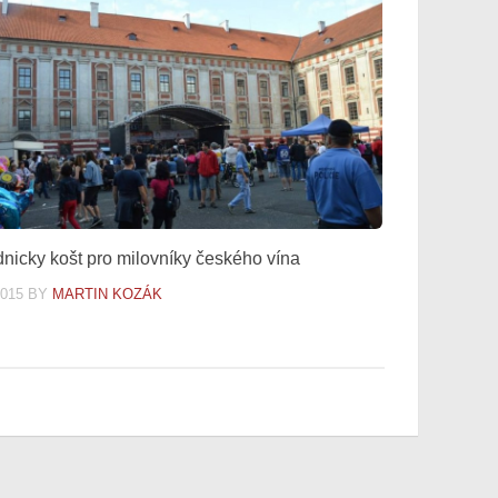
nicky košt pro milovníky českého vína
2015
BY
MARTIN KOZÁK