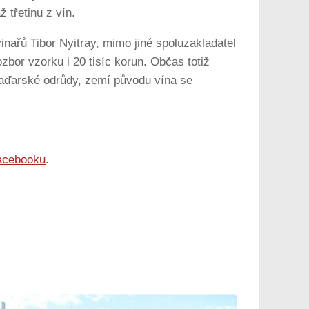
ž třetinu z vín.
inařů Tibor Nyitray, mimo jiné spoluzakladatel
zbor vzorku i 20 tisíc korun. Občas totiž
maďarské odrůdy, zemí původu vína se
acebooku
.