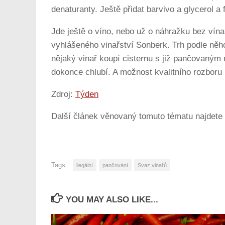
denaturanty. Ještě přidat barvivo a glycerol a 
Jde ještě o víno, nebo už o náhražku bez vína?
vyhlášeného vinařství Sonberk. Trh podle něho 
nějaký vinař koupí cisternu s již pančovaným
dokonce chlubí. A možnost kvalitního rozboru 
Zdroj:
Týden
Další článek věnovaný tomuto tématu najdete
Tags:
ilegální
pančování
Svaz vinařů
YOU MAY ALSO LIKE...