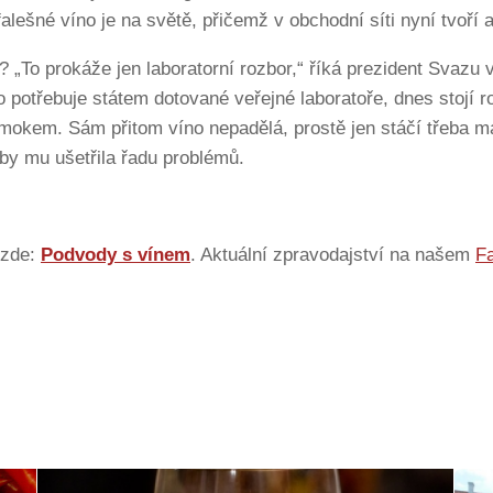
falešné víno je na světě, přičemž v obchodní síti nyní tvoří a
 „To prokáže jen laboratorní rozbor,“ říká prezident Svazu v
potřebuje státem dotované veřejné laboratoře, dnes stojí ro
 mokem. Sám přitom víno nepadělá, prostě jen stáčí třeba 
by mu ušetřila řadu problémů.
 zde:
Podvody s vínem
. Aktuální zpravodajství na našem
F