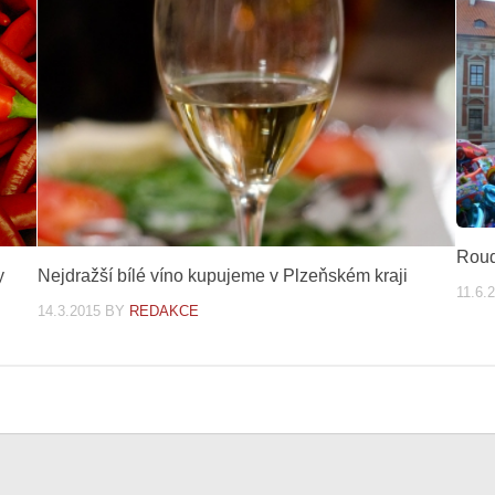
Roud
y
Nejdražší bílé víno kupujeme v Plzeňském kraji
11.6.
14.3.2015
BY
REDAKCE