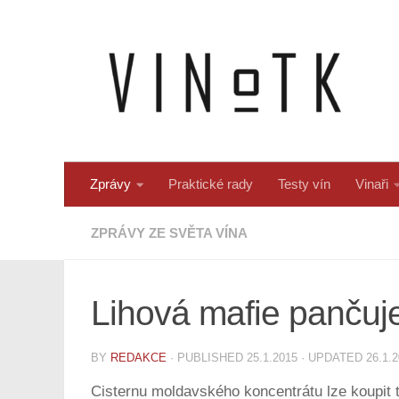
Skip to content
Zprávy
Praktické rady
Testy vín
Vinaři
ZPRÁVY ZE SVĚTA VÍNA
Lihová mafie pančuje 
BY
REDAKCE
· PUBLISHED
25.1.2015
· UPDATED
26.1.
Cisternu moldavského koncentrátu lze koupit 