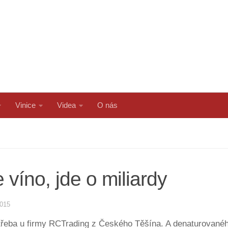
Vinice
Videa
O nás
víno, jde o miliardy
2015
třeba u firmy RCTrading z Českého Těšína. A denaturovaného