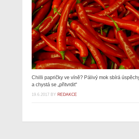
Chilli papričky ve víně? Pálivý mok sbírá úspěch
a chystá se „přitvrdit“
19.6.2017
BY
REDAKCE