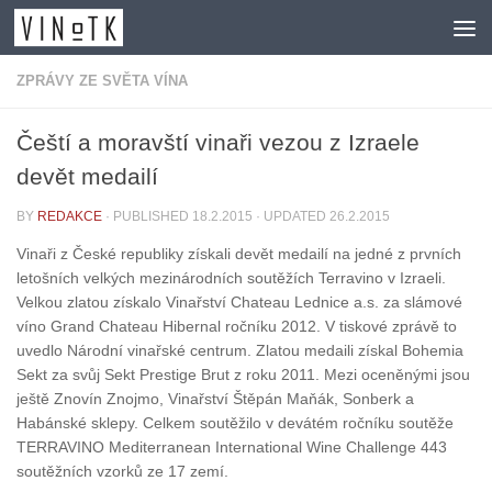
Skip to content
ZPRÁVY ZE SVĚTA VÍNA
Čeští a moravští vinaři vezou z Izraele
devět medailí
BY
REDAKCE
· PUBLISHED
18.2.2015
· UPDATED
26.2.2015
Vinaři z České republiky získali devět medailí na jedné z prvních
letošních velkých mezinárodních soutěžích Terravino v Izraeli.
Velkou zlatou získalo Vinařství Chateau Lednice a.s. za slámové
víno Grand Chateau Hibernal ročníku 2012. V tiskové zprávě to
uvedlo Národní vinařské centrum. Zlatou medaili získal Bohemia
Sekt za svůj Sekt Prestige Brut z roku 2011. Mezi oceněnými jsou
ještě Znovín Znojmo, Vinařství Štěpán Maňák, Sonberk a
Habánské sklepy. Celkem soutěžilo v devátém ročníku soutěže
TERRAVINO Mediterranean International Wine Challenge 443
soutěžních vzorků ze 17 zemí.