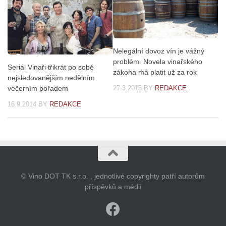
Nelegální dovoz vín je vážný
problém. Novela vinařského
Seriál Vinaři třikrát po sobě
zákona má platit už za rok
nejsledovanějším nedělním
27.3.2015
BY
REDAKCE
večerním pořadem
16.9.2014
BY
REDAKCE
© Vino DOT TK s.r.o. , jednotlivé copyrighty patří autorům
příspěvků a médií