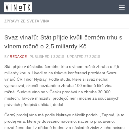
Skip to content
ZPRÁVY ZE SVĚTA VÍNA
Svaz vinařů: Stát přijde kvůli černém trhu s
vínem ročně o 2,5 miliardy Kč
BY
REDAKCE
· PUBLISHED
1.3.2015
· UPDATED
27.2.2015
Stát přijde v důsledku černého trhu s vínem ročně zhruba o 2,5
miliardy korun. Uvedl to na tiskové konferenci prezident Svazu
vinařů ČR Tibor Nyitray. Podle studií, které si svaz nechal
vypracovat, skončí nezdaněno zhruba 100 milionů litrů vína
ročně. Sudové víno se v Česku prodává na zhruba 30.000
místech. Takové množství prodejců není možné za současných
právních předpisů uhlídat, dodal.
Černý prodej vína má podle Nyitraye několik podob. „Zaprvé, je to
prodej vína, které je dovezeno načerno, načerno prodáváno,
nezatíženo daní z přidané hodnoty a následně zisky z toho nejsou