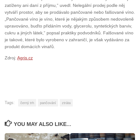
zatíženy ani daní z příjmu,“ uvedl. Nelegální prodej podle něj
vytváří prostor, aby se prodávalo pančované nebo falšované víno.
„Pančované víno je víno, které je nějakým způsobem nedovoleně
upravováno, buďto přidáním vody, glycerolu, syntetických barviv,
cukru a jiných látek,“ popsal praktiky podvodníků. Falšované víno
je takové, které bylo vyrobeno v zahraničí, je však vydáváno za
produkt domácích vinařů.
Zdroj:
Agris.cz
Tags:
černý trh
pančování
ztráta
YOU MAY ALSO LIKE...