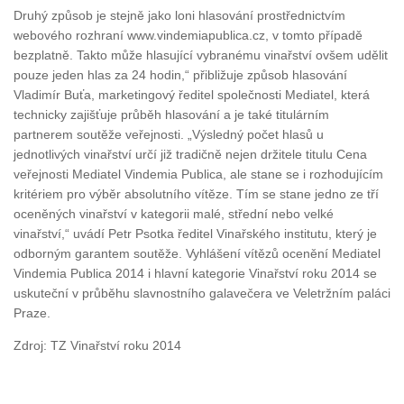
Druhý způsob je stejně jako loni hlasování prostřednictvím
webového rozhraní www.vindemiapublica.cz, v tomto případě
bezplatně. Takto může hlasující vybranému vinařství ovšem udělit
pouze jeden hlas za 24 hodin,“ přibližuje způsob hlasování
Vladimír Buťa, marketingový ředitel společnosti Mediatel, která
technicky zajišťuje průběh hlasování a je také titulárním
partnerem soutěže veřejnosti. „Výsledný počet hlasů u
jednotlivých vinařství určí již tradičně nejen držitele titulu Cena
veřejnosti Mediatel Vindemia Publica, ale stane se i rozhodujícím
kritériem pro výběr absolutního vítěze. Tím se stane jedno ze tří
oceněných vinařství v kategorii malé, střední nebo velké
vinařství,“ uvádí Petr Psotka ředitel Vinařského institutu, který je
odborným garantem soutěže. Vyhlášení vítězů ocenění Mediatel
Vindemia Publica 2014 i hlavní kategorie Vinařství roku 2014 se
uskuteční v průběhu slavnostního galavečera ve Veletržním paláci
Praze.
Zdroj: TZ Vinařství roku 2014