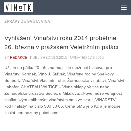
Skip to content
ZPRÁVY ZE SVĚTA VÍNA
Vyhlášení Vinařství roku 2014 proběhne
26. března v pražském Veletržním paláci
BY
REDAKCE
· PUBLISHED
18.3.2015
· UPDATED
17.3.2015
Už jen do pátku 20. března mají lidé možnost hlasovat pro
Vinařství Kořínek, Víno J. Stávek, Vinařství rodiny Špalkovy,
Sonberk, Vinařství Vladimír Tetur, Žernosecké vinařství, Vinařství
Lahofer, CHÂTEAU VALTICE – Vinné sklepy Valtice nebo
Zemědělské družstvo Sedlec u Mikulova. „Nově může veřejnost
zasílat svým oblíbeným vinařstvím sms ve tvaru „VINARSTVI +
kód finalisty“ na číslo 900 30 06. Cena SMS je 6 Kč a je možné
zaslat neomezený počet sms.