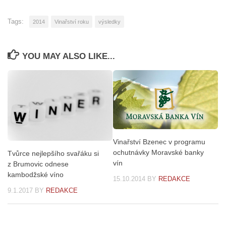
Tags:
2014
Vinařství roku
výsledky
YOU MAY ALSO LIKE...
Vinařství Bzenec v programu
ochutnávky Moravské banky
Tvůrce nejlepšího svařáku si
vín
z Brumovic odnese
kambodžské víno
15.10.2014
BY
REDAKCE
9.1.2017
BY
REDAKCE