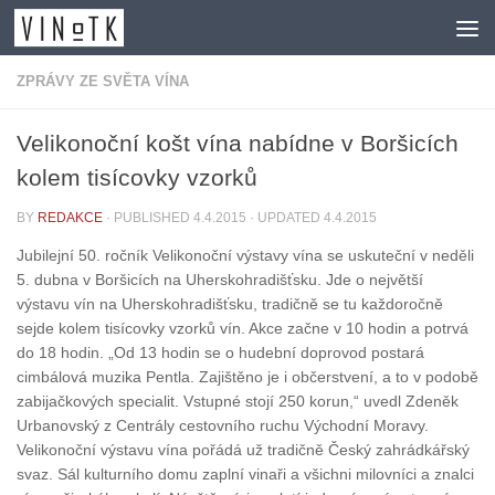
Skip to content
ZPRÁVY ZE SVĚTA VÍNA
Velikonoční košt vína nabídne v Boršicích
kolem tisícovky vzorků
BY
REDAKCE
· PUBLISHED
4.4.2015
· UPDATED
4.4.2015
Jubilejní 50. ročník Velikonoční výstavy vína se uskuteční v neděli
5. dubna v Boršicích na Uherskohradišťsku. Jde o největší
výstavu vín na Uherskohradišťsku, tradičně se tu každoročně
sejde kolem tisícovky vzorků vín. Akce začne v 10 hodin a potrvá
do 18 hodin. „Od 13 hodin se o hudební doprovod postará
cimbálová muzika Pentla. Zajištěno je i občerstvení, a to v podobě
zabijačkových specialit. Vstupné stojí 250 korun,“ uvedl Zdeněk
Urbanovský z Centrály cestovního ruchu Východní Moravy.
Velikonoční výstavu vína pořádá už tradičně Český zahrádkářský
svaz. Sál kulturního domu zaplní vinaři a všichni milovníci a znalci