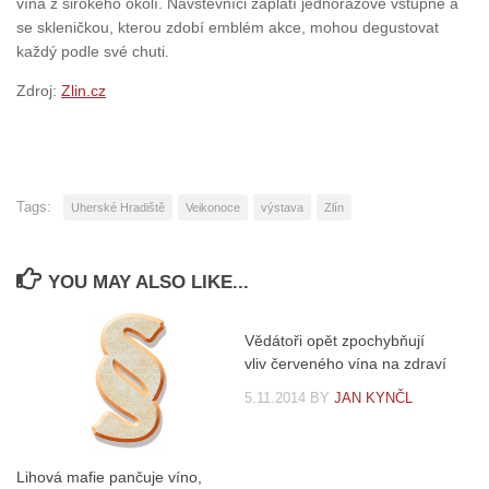
vína z širokého okolí. Návštěvníci zaplatí jednorázové vstupné a
se skleničkou, kterou zdobí emblém akce, mohou degustovat
každý podle své chuti.
Zdroj:
Zlin.cz
Tags:
Uherské Hradiště
Veikonoce
výstava
Zlín
YOU MAY ALSO LIKE...
Vědátoři opět zpochybňují
vliv červeného vína na zdraví
5.11.2014
BY
JAN KYNČL
Lihová mafie pančuje víno,