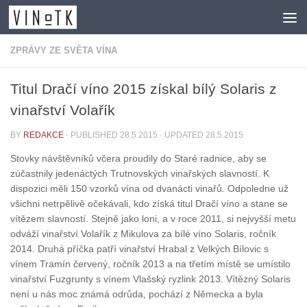
Skip to content
ZPRÁVY ZE SVĚTA VÍNA
Titul Dračí víno 2015 získal bílý Solaris z
vinařství Volařík
BY
REDAKCE
· PUBLISHED
28.5.2015
· UPDATED
28.5.2015
Stovky návštěvníků včera proudily do Staré radnice, aby se
zúčastnily jedenáctých Trutnovských vinařských slavností. K
dispozici měli 150 vzorků vína od dvanácti vinařů. Odpoledne už
všichni netrpělivě očekávali, kdo získá titul Dračí víno a stane se
vítězem slavností. Stejně jako loni, a v roce 2011, si nejvyšší metu
odváží vinařství Volařík z Mikulova za bílé víno Solaris, ročník
2014. Druhá příčka patří vinařství Hrabal z Velkých Bílovic s
vínem Tramín červený, ročník 2013 a na třetím místě se umístilo
vinařství Fuzgrunty s vínem Vlašský ryzlink 2013. Vítězný Solaris
není u nás moc známá odrůda, pochází z Německa a byla