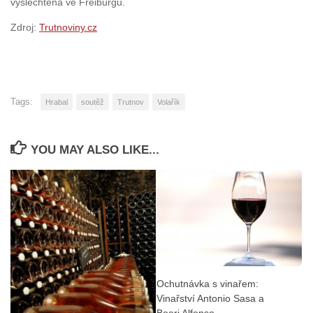
vyšlechtěná ve Freiburgu.
Zdroj:
Trutnoviny.cz
Tags:
Hrabal
soutěž
Trutnov
Volařík
YOU MAY ALSO LIKE...
Ochutnávka s vinařem:
Vinařství Antonio Sasa a
Boeri Alfonso