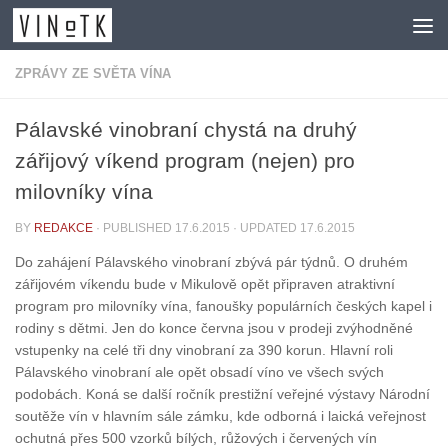
Skip to content
ZPRÁVY ZE SVĚTA VÍNA
Pálavské vinobraní chystá na druhý
zářijový víkend program (nejen) pro
milovníky vína
BY
REDAKCE
· PUBLISHED
17.6.2015
· UPDATED
17.6.2015
Do zahájení Pálavského vinobraní zbývá pár týdnů. O druhém
zářijovém víkendu bude v Mikulově opět připraven atraktivní
program pro milovníky vína, fanoušky populárních českých kapel i
rodiny s dětmi. Jen do konce června jsou v prodeji zvýhodněné
vstupenky na celé tři dny vinobraní za 390 korun. Hlavní roli
Pálavského vinobraní ale opět obsadí víno ve všech svých
podobách. Koná se další ročník prestižní veřejné výstavy Národní
soutěže vín v hlavním sále zámku, kde odborná i laická veřejnost
ochutná přes 500 vzorků bílých, růžových i červených vín