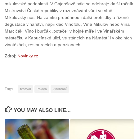
mikulovské podoblasti. V Gajdošově sále se odehraje další ročník
Mistrovství České republiky v rozeznávání vůní ve víně
Mikulovský nos. Na zámku proběhnou i další prohlídky a řízené
degustace vinařství, například Vinofolu, Vína Mikulov nebo Vína
Marcičák. Víno i burčák „poteče“ v hojné míře i ve Vinařském
městečku v Kapucínské ulici, ve stáncích na Náměstí i v okolních
vinotékách, restauracích a penzionech.
Zdroj:
Novinky.cz
Tags:
festival
Pálava
vinobraní
YOU MAY ALSO LIKE...