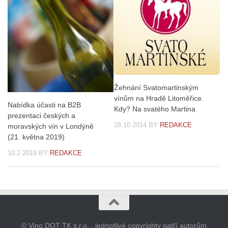
Žehnání Svatomartinským
vínům na Hradě Litoměřice.
Nabídka účasti na B2B
Kdy? Na svatého Martina
prezentaci českých a
28.10.2014
BY
REDAKCE
moravských vín v Londýně
(21. května 2019)
10.2.2019
BY
REDAKCE
© Vino DOT TK s.r.o. , jednotlivé copyrighty patří autorům