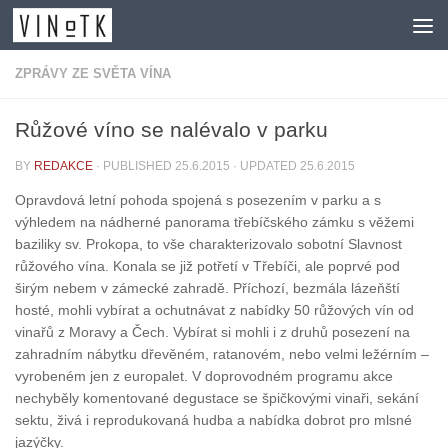
Skip to content
ZPRÁVY ZE SVĚTA VÍNA
Růžové víno se nalévalo v parku
BY
REDAKCE
· PUBLISHED
25.6.2015
· UPDATED
25.6.2015
Opravdová letní pohoda spojená s posezením v parku a s
výhledem na nádherné panorama třebíčského zámku s věžemi
baziliky sv. Prokopa, to vše charakterizovalo sobotní Slavnost
růžového vína. Konala se již potřetí v Třebíči, ale poprvé pod
širým nebem v zámecké zahradě. Příchozí, bezmála lázeňští
hosté, mohli vybírat a ochutnávat z nabídky 50 růžových vín od
vinařů z Moravy a Čech. Vybírat si mohli i z druhů posezení na
zahradním nábytku dřevěném, ratanovém, nebo velmi ležérním –
vyrobeném jen z europalet. V doprovodném programu akce
nechyběly komentované degustace se špičkovými vinaři, sekání
sektu, živá i reprodukovaná hudba a nabídka dobrot pro mlsné
jazýčky.