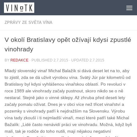
Skip to content
ZPRÁVY ZE SVĚTA VÍNA
V okolí Bratislavy opět ožívají kdysi zpustlé
vinohrady
BY
REDAKCE
· PUBLISHED
2.7.2015
· UPDATED
2.7.2015
Mladý slovenský vinař Michal Balažík si dává deset let na to, aby
to zjistil, zda se dá uživit výrobou vína. Svätý Júr pár kilometrů od
Bratislavy byl kdysi vyhlášenou vinařskou oblastí. Po revoluci v
roce 1989 ale vinohrady začaly pustnout, skoro nikdo se o ně
nestaral. Stejně jako o vinné sklepy. Až zhruba před deseti lety
začaly pomalu ožívat. Dnes je v obci více než třicet vinařství a
pozemky s vinohrady patří k nejdražším na Slovensku. Výrobu
vína tady zkouší i ti nejmladší vinaři, mezi které patří také Michal
Bažalík: „Lidé často nenávidí práci ve vinohradu. Možná, když byli
malí, tak je rodiče do toho nutili, mají nějakou negativní