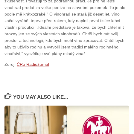
zkušenost. Považují to za podřadnou práci. Je pro ně lepší
vinohrad prodat za velké peníze na stavební pozemek. To je ale
podle mě krátkozraké.“ O vinohrad se stará již deset let, víno
začal vyrábět teprve před rokem, kdy naplnil první tisíce lahví
vlastní produkcí. „Ideální představa je taková, že bych chtěl mít
hrozny jen ze svých vlastních vinohradů. Chtěl bych mít svůj
prostor a technologii, kde bych mohl víno zpracovat. Chtěl bych,
aby to uživilo rodinu a vytvořil jsem tradici malého rodinného
vinařství,“ vysvětluje své plány mladý vinař.
Zdroj:
ČRo Radiožurnál
YOU MAY ALSO LIKE...