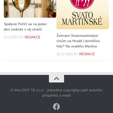
Spálené Poříčí se na jeden
den změnilo v ráj vinařů
Žehnání Svatomartinským
14.4.2015
BY
REDAKCE
vínům na Hradě Litoměřice.
Kdy? Na svatého Martina
28.10.2014
BY
REDAKCE
© Vino DOT TK s.r.o. , jednotlivé copyrighty patří autorům
příspěvků a médií