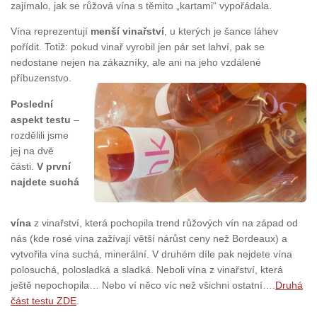
zajímalo, jak se růžová vína s těmito „kartami“ vypořádala.
Vína reprezentují
menší vinařství
, u kterých je šance láhev
pořídit. Totiž: pokud vinař vyrobil jen pár set lahví, pak se
nedostane nejen na zákazníky, ale ani na jeho vzdálené
příbuzenstvo.
Poslední
aspekt testu
–
rozdělili jsme
jej na dvě
části.
V první
najdete suchá
vína
z vinařství, která pochopila trend růžových vín na západ od
nás (kde rosé vína zažívají větší nárůst ceny než Bordeaux) a
vytvořila vína suchá, minerální. V druhém díle pak nejdete vína
polosuchá, polosladká a sladká. Neboli vína z vinařství, která
ještě nepochopila… Nebo ví něco víc než všichni ostatní….
Druhá
část testu ZDE
.