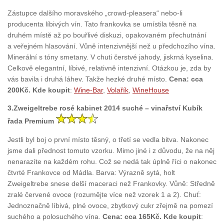
Zástupce dalšího moravského „crowd-pleasera“ nebo-li
producenta líbivých vín. Tato frankovka se umístila těsně na
druhém místě až po bouřlivé diskuzi, opakovaném přechutnání
a veřejném hlasování. Vůně intenzivnější než u předchozího vína.
Minerální s tóny smetany. V chuti čerstvé jahody, jiskrná kyselina.
Celkově elegantní, líbivé, relativně intenzivní. Otázkou je, zda by
vás bavila i druhá láhev. Takže hezké druhé místo.
Cena: cca
200Kč. Kde koupit
:
Wine-Bar
,
Volařík
,
WineHouse
3.Zweigeltrebe rosé kabinet 2014 suché – vinařství Kubík
řada Premium
Jestli byl boj o první místo těsný, o třetí se vedla bitva. Nakonec
jsme dali přednost tomuto vzorku. Mimo jiné i z důvodu, že na něj
nenarazíte na každém rohu. Což se nedá tak úplně říci o nakonec
čtvrté Frankovce od Mádla. Barva: Výrazně sytá, holt
Zweigeltrebe snese delší maceraci než Frankovky. Vůně: Středně
zralé červené ovoce (rozumějte více než vzorek 1 a 2). Chuť:
Jednoznačně líbivá, plné ovoce, zbytkový cukr zřejmě na pomezí
suchého a polosuchého vína.
Cena: cca 165Kč. Kde koupit
: