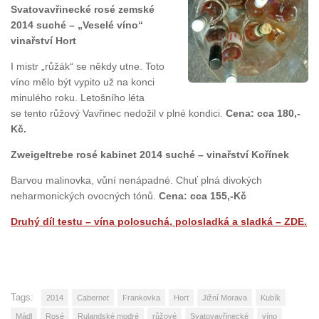
Svatovavřinecké rosé zemské
2014 suché – „Veselé víno“
vinařství Hort
I mistr „růžák“ se někdy utne. Toto
víno mělo být vypito už na konci
minulého roku. Letošního léta
se tento růžový Vavřinec nedožil v plné kondici.
Cena: cca 180,-
Kč.
Zweigeltrebe rosé kabinet 2014 suché – vinařství Kořínek
Barvou malinovka, vůní nenápadné. Chuť plná divokých
neharmonických ovocných tónů.
Cena: cca 155,-Kč
Druhý díl testu – vína polosuchá, polosladká a sladká – ZDE.
Tags:
2014
Cabernet
Frankovka
Hort
Jižní Morava
Kubík
Mádl
Rosé
Rulandské modré
růžové
Svatovavřinecké
víno