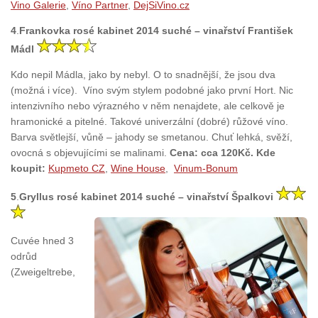
Vino Galerie
,
Víno Partner
,
DejSiVino.cz
4
.
Frankovka rosé kabinet 2014 suché – vinařství František
Mádl
Kdo nepil Mádla, jako by nebyl. O to snadnější, že jsou dva
(možná i více). Víno svým stylem podobné jako první Hort. Nic
intenzivního nebo výrazného v něm nenajdete, ale celkově je
hramonické a pitelné. Takové univerzální (dobré) růžové víno.
Barva světlejší, vůně – jahody se smetanou. Chuť lehká, svěží,
ovocná s objevujícími se malinami.
Cena: cca 120Kč. Kde
koupit:
Kupmeto CZ
,
Wine House
,
Vinum-Bonum
5
.
Gryllus rosé kabinet 2014 suché – vinařství Špalkovi
Cuvée hned 3
odrůd
(Zweigeltrebe,