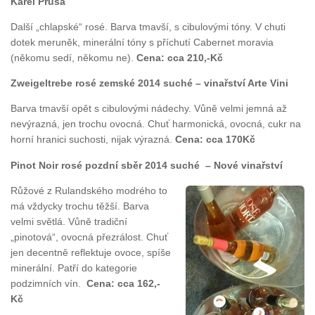
Karel Průša
Další „chlapské“ rosé. Barva tmavší, s cibulovými tóny. V chuti
dotek meruněk, minerální tóny s příchutí Cabernet moravia
(někomu sedí, někomu ne).
Cena: cca 210,-Kč
Zweigeltrebe rosé zemské 2014 suché – vinařství Arte Vini
Barva tmavší opět s cibulovými nádechy. Vůně velmi jemná až
nevýrazná, jen trochu ovocná. Chuť harmonická, ovocná, cukr na
horní hranici suchosti, nijak výrazná.
Cena: cca 170Kč
Pinot Noir rosé pozdní sběr 2014 suché – Nové vinařství
Růžové z Rulandského modrého to
má vždycky trochu těžší. Barva
velmi světlá. Vůně tradiční
„pinotová“, ovocná přezrálost. Chuť
jen decentně reflektuje ovoce, spíše
minerální. Patří do kategorie
podzimních vín.
Cena: cca 162,-
Kč