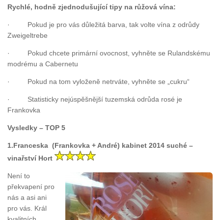
Rychlé, hodně zjednodušující tipy na růžová vína:
· Pokud je pro vás důležitá barva, tak volte vína z odrůdy
Zweigeltrebe
· Pokud chcete primární ovocnost, vyhněte se Rulandskému
modrému a Cabernetu
· Pokud na tom vyloženě netrváte, vyhněte se „cukru“
· Statisticky nejúspěšnější tuzemská odrůda rosé je
Frankovka
Vysledky – TOP 5
1.Franceska (Frankovka + André) kabinet 2014 suché –
vinařství Hort
Není to
překvapení pro
nás a asi ani
pro vás. Král
kvalitních,