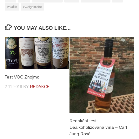
Volařík
zweigeltrebe
YOU MAY ALSO LIKE...
Test VOC Znojmo
2.11.2016
BY
REDAKCE
Redakční test:
Dealkoholizovaná vína – Carl
Jung Rosé