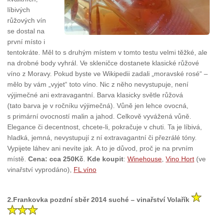
líbivých
růžových vín
se dostal na
první místo i
tentokráte. Měl to s druhým místem v tomto testu velmi těžké, ale
na drobné body vyhrál. Ve skleničce dostanete klasické růžové
víno z Moravy. Pokud byste ve Wikipedii zadali „moravské rosé“ –
mělo by vám „vyjet“ toto víno. Nic z něho nevystupuje, není
výjimečné ani extravagantní. Barva klasicky světle růžová
(tato barva je v ročníku výjimečná). Vůně jen lehce ovocná,
s primární ovocností malin a jahod. Celkově vyvážená vůně.
Elegance či decentnost, chcete-li, pokračuje v chuti. Ta je líbivá,
hladká, jemná, nevystupují z ní extravagantní či přezrálé tóny.
Vypijete láhev ani nevíte jak. A to je důvod, proč je na prvním
místě.
Cena: cca 250Kč
.
Kde koupit
:
Winehouse
,
Vino Hort
(ve
vinařství vyprodáno),
FL víno
2.Frankovka pozdní sběr 2014 suché – vinařství Volařík