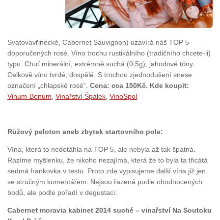
Svatovavřinecké, Cabernet Sauvignon) uzavírá náš TOP 5
doporučených rosé. Víno trochu rustikálního (tradičního chcete-li)
typu. Chuť minerální, extrémně suchá (0,5g), jahodové tóny.
Celkově víno tvrdé, dospělé. S trochou zjednodušení snese
označení „chlapské rosé“.
Cena: cca 150Kč. Kde koupit:
Vinum-Bonum
,
Vinařství Špalek
,
VinoSpol
Růžový peloton aneb zbytek startovního pole:
Vína, která to nedotáhla na TOP 5, ale nebyla až tak špatná.
Razíme myšlenku, že nikoho nezajímá, která že to byla ta třicátá
sedmá frankovka v testu. Proto zde vypisujeme další vína již jen
se stručným komentářem. Nejsou řazená podle ohodnocených
bodů, ale podle pořadí v degustaci.
Cabernet moravia kabinet 2014 suché – vinařství Na Soutoku