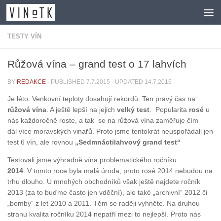
Skip to content
TESTY VÍN
Růžová vína – grand test o 17 lahvích
BY
REDAKCE
· PUBLISHED
7.7.2015
· UPDATED
14.7.2015
Je léto. Venkovní teploty dosahují rekordů. Ten pravý čas na
růžová vína
. A ještě lepší na jejich
velký test
. Popularita
rosé
u
nás každoročně roste, a tak se na růžová vína zaměřuje čím
dál více moravských vinařů. Proto jsme tentokrát neuspořádali jen
test 6 vín, ale rovnou
„Sedmnáctilahvový grand test“
Testovali jsme výhradně vína problematického ročníku
2014
. V tomto roce byla malá úroda, proto rosé 2014 nebudou na
trhu dlouho. U mnohých obchodníků však ještě najdete ročník
2013 (za to buďme často jen vděční), ale také „archivní“ 2012 či
„bomby“ z let 2010 a 2011. Těm se raději vyhněte. Na druhou
stranu kvalita ročníku 2014 nepatří mezi to nejlepší. Proto nás