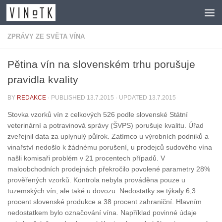
Skip to content
ZPRÁVY ZE SVĚTA VÍNA
Pětina vín na slovenském trhu porušuje
pravidla kvality
BY
REDAKCE
· PUBLISHED
13.7.2015
· UPDATED
13.7.2015
Stovka vzorků vín z celkových 526 podle slovenské Státní
veterinární a potravinová správy (ŠVPS) porušuje kvalitu. Úřad
zveřejnil data za uplynulý půlrok. Zatímco u výrobních podniků a
vinařství nedošlo k žádnému porušení, u prodejců sudového vína
našli komisaři problém v 21 procentech případů. V
maloobchodních prodejnách překročilo povolené parametry 28%
prověřených vzorků. Kontrola nebyla prováděna pouze u
tuzemských vín, ale také u dovozu. Nedostatky se týkaly 6,3
procent slovenské produkce a 38 procent zahraniční. Hlavním
nedostatkem bylo označování vína. Například povinné údaje