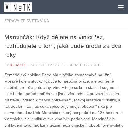
Skip to content
ZPRÁVY ZE SVĚTA VÍNA
Marcinčák: Když děláte na vinici řez,
rozhodujete o tom, jaká bude úroda za dva
roky
BY
REDAKCE
· PUBLISHED
27.7.2015
· UPDATED
27.7.2015
Zemědělský holding Petra Marcinčáka zaměstnává na jižní
Moravě kolem stovky lidí. „Je to náročná práce, ale poměrně
stabilní, protože potraviny, víno − to je celkem stabilní segment.
Lidé budou pořád potřebovat jíst a víno nás už provází tisíce let.
Nastává i příklon k čistým potravinám, rozvoj vinařské turistiky, a
tak doufám, že nás čeká spíše příjemnější období,“ říká pro
server ihned.cz Petr Marcinčák, který hospodaří na 125 hektarech
vlastních vinic v mikulovské vinařské podoblasti. Marcinčák je
příkladem toho, jak lze v těžším ekonomickém období přemýšlet o