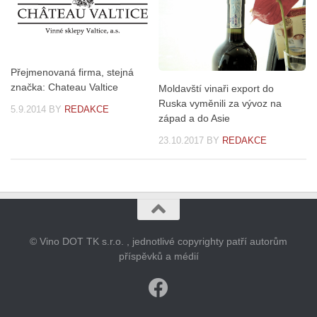
Přejmenovaná firma, stejná
značka: Chateau Valtice
Moldavští vinaři export do
Ruska vyměnili za vývoz na
5.9.2014
BY
REDAKCE
západ a do Asie
23.10.2017
BY
REDAKCE
© Vino DOT TK s.r.o. , jednotlivé copyrighty patří autorům
příspěvků a médií