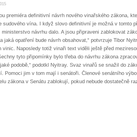
2015
kou premiéra definitivní návrh nového vinařského zákona, k
 sudového vína. I když slovo definitivní je možná v tomto př
c ministerstvo návrhu dalo. A jsou připraveni zablokovat z
a jaká opatření bude návrh obsahovat,“ potvrzuje Tibor Nyitr
vinic. Naposledy totiž vinaři text viděli ještě před mezire
 A všechny tyto připomínky bylo třeba do návrhu zákona zprac
jaké podobě,“ podotkl Nyitray. Svaz vinařů se snažil do zák
í. Pomoci jim v tom mají i senátoři. Členové senátního výb
velu zákona v Senátu zablokují, pokud nebude dostatečně raz