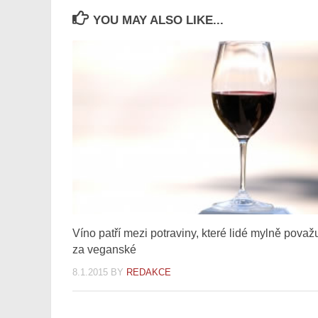
YOU MAY ALSO LIKE...
Víno patří mezi potraviny, které lidé mylně považu
za veganské
8.1.2015
BY
REDAKCE