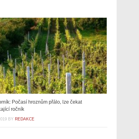
rník: Počasí hroznům přálo, lze čekat
ající ročník
2019
BY
REDAKCE