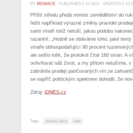
BY
REDAKCE
· PUBLISHED
5.10.2015
· UPDATED
5.10.
Příští středu předá ministr zemědělství do ru
řešit například výrazné změny pravidel prodeje
sami vinaři totiž netuší, jakou podobu nakone
razantní. „Hodně se obáváme toho, jaké texty 
vinaře obhospodařující 90 procent tuzemských 
ale sešlo tolik, že protokol čítal 160 stran.
ovlivňovat náš život, a my přitom netušíme, v 
zabránila prodeji pančovaných vín ze zahranič
se napříč politickým spektrem dohodli, že no
Zdroj:
iDNES.cz
Tags:
vinařský zákon
vláda