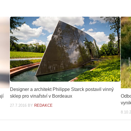
Designer a architekt Philippe Starck postavil vinný
sklep pro vinařství v Bordeaux
jí
Odbo
vynik
27.7.2016
BY
REDAKCE
8.10.