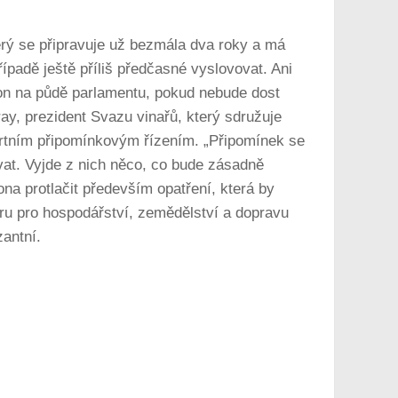
terý se připravuje už bezmála dva roky a má
ípadě ještě příliš předčasné vyslovovat. Ani
ákon na půdě parlamentu, pokud nebude dost
ay, prezident Svazu vinařů, který sdružuje
sortním připomínkovým řízením. „Připomínek se
ovat. Vyjde z nich něco, co bude zásadně
ona protlačit především opatření, která by
oru pro hospodářství, zemědělství a dopravu
antní.