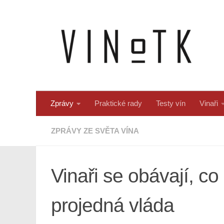
Skip to content
Zprávy
Praktické rady
Testy vín
Vinaři
ZPRÁVY ZE SVĚTA VÍNA
Vinaři se obávají, c
projedná vláda