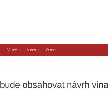
Vinice
Videa
O nás
o bude obsahovat návrh vin