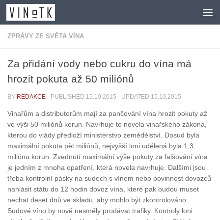
Skip to content
ZPRÁVY ZE SVĚTA VÍNA
Za přidání vody nebo cukru do vína má
hrozit pokuta až 50 miliónů
BY
REDAKCE
· PUBLISHED
15.10.2015
· UPDATED
15.10.2015
Vinařům a distributorům mají za pančování vína hrozit pokuty až
ve výši 50 miliónů korun. Navrhuje to novela vinařského zákona,
kterou do vlády předloží ministerstvo zemědělství. Dosud byla
maximální pokuta pět miliónů, nejvyšší loni udělená byla 1,3
miliónu korun. Zvednutí maximální výše pokuty za falšování vína
je jedním z mnoha opatření, která novela navrhuje. Dalšími jsou
třeba kontrolní pásky na sudech s vínem nebo povinnost dovozců
nahlásit státu do 12 hodin dovoz vína, které pak budou muset
nechat deset dnů ve skladu, aby mohlo být zkontrolováno.
Sudové víno by nově nesměly prodávat trafiky. Kontroly loni