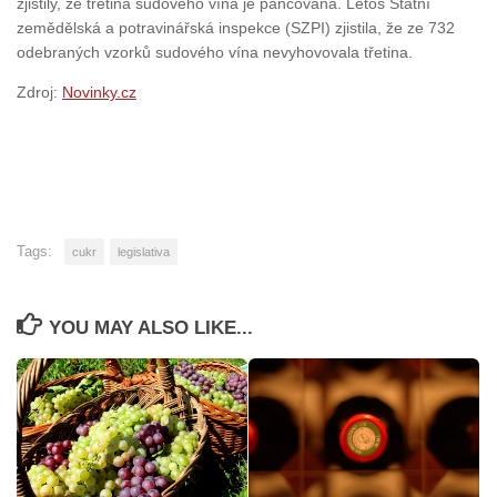
zjistily, že třetina sudového vína je pančovaná. Letos Státní
zemědělská a potravinářská inspekce (SZPI) zjistila, že ze 732
odebraných vzorků sudového vína nevyhovovala třetina.
Zdroj:
Novinky.cz
Tags:
cukr
legislativa
YOU MAY ALSO LIKE...