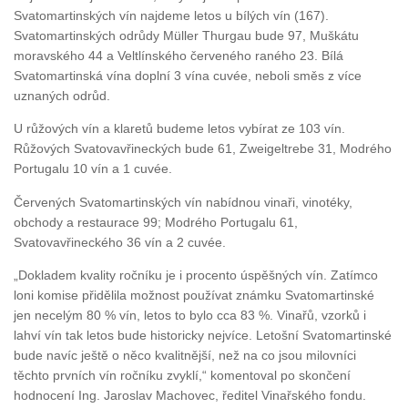
Svatomartinských vín najdeme letos u bílých vín (167).
Svatomartinských odrůdy Müller Thurgau bude 97, Muškátu
moravského 44 a Veltlínského červeného raného 23. Bílá
Svatomartinská vína doplní 3 vína cuvée, neboli směs z více
uznaných odrůd.
U růžových vín a klaretů budeme letos vybírat ze 103 vín.
Růžových Svatovavřineckých bude 61, Zweigeltrebe 31, Modrého
Portugalu 10 vín a 1 cuvée.
Červených Svatomartinských vín nabídnou vinaři, vinotéky,
obchody a restaurace 99; Modrého Portugalu 61,
Svatovavřineckého 36 vín a 2 cuvée.
„Dokladem kvality ročníku je i procento úspěšných vín. Zatímco
loni komise přidělila možnost používat známku Svatomartinské
jen necelým 80 % vín, letos to bylo cca 83 %. Vinařů, vzorků i
lahví vín tak letos bude historicky nejvíce. Letošní Svatomartinské
bude navíc ještě o něco kvalitnější, než na co jsou milovníci
těchto prvních vín ročníku zvyklí,“ komentoval po skončení
hodnocení Ing. Jaroslav Machovec, ředitel Vinařského fondu.