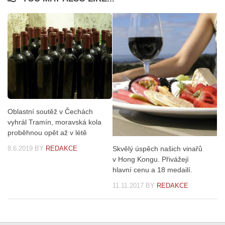
Oblastní soutěž v Čechách
vyhrál Tramín, moravská kola
proběhnou opět až v létě
Skvělý úspěch našich vinařů
8.6.2019
BY
REDAKCE
v Hong Kongu. Přivážejí
hlavní cenu a 18 medailí.
11.11.2017
BY
REDAKCE