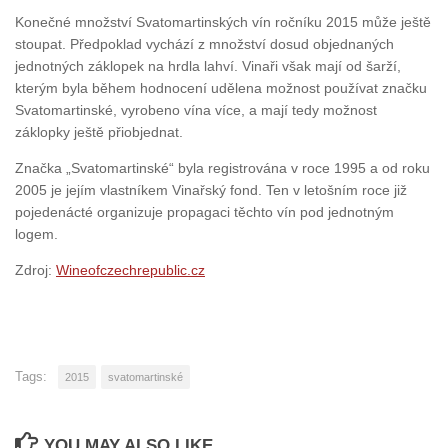
Konečné množství Svatomartinských vín ročníku 2015 může ještě
stoupat. Předpoklad vychází z množství dosud objednaných
jednotných záklopek na hrdla lahví. Vinaři však mají od šarží,
kterým byla během hodnocení udělena možnost používat značku
Svatomartinské, vyrobeno vína více, a mají tedy možnost
záklopky ještě přiobjednat.
Značka „Svatomartinské“ byla registrována v roce 1995 a od roku
2005 je jejím vlastníkem Vinařský fond. Ten v letošním roce již
pojedenácté organizuje propagaci těchto vín pod jednotným
logem.
Zdroj:
Wineofczechrepublic.cz
Tags:
2015
svatomartinské
YOU MAY ALSO LIKE...