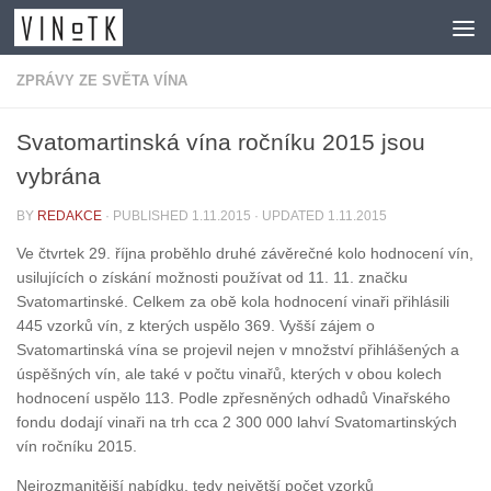
Skip to content
ZPRÁVY ZE SVĚTA VÍNA
Svatomartinská vína ročníku 2015 jsou
vybrána
BY
REDAKCE
· PUBLISHED
1.11.2015
· UPDATED
1.11.2015
Ve čtvrtek 29. října proběhlo druhé závěrečné kolo hodnocení vín,
usilujících o získání možnosti používat od 11. 11. značku
Svatomartinské. Celkem za obě kola hodnocení vinaři přihlásili
445 vzorků vín, z kterých uspělo 369. Vyšší zájem o
Svatomartinská vína se projevil nejen v množství přihlášených a
úspěšných vín, ale také v počtu vinařů, kterých v obou kolech
hodnocení uspělo 113. Podle zpřesněných odhadů Vinařského
fondu dodají vinaři na trh cca 2 300 000 lahví Svatomartinských
vín ročníku 2015.
Nejrozmanitější nabídku, tedy největší počet vzorků