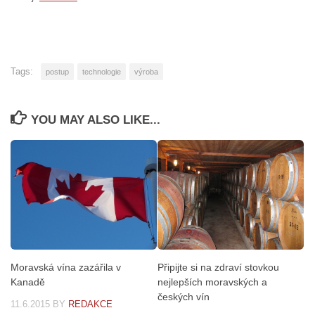
Tags:
postup
technologie
výroba
YOU MAY ALSO LIKE...
Moravská vína zazářila v
Připijte si na zdraví stovkou
Kanadě
nejlepších moravských a
českých vín
11.6.2015
BY
REDAKCE