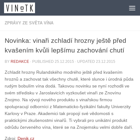
Skip to content
ZPRÁVY ZE SVĚTA VÍNA
Novinka: vinaři zchladí hrozny ještě před
kvašením kvůli lepšímu zachování chutí
BY
REDAKCE
· PUBLISHED
25.12.2015
· UPDATED
23.12.2015
Zchladit hrozny Rulandského modrého ještě před kvašením
hroznů a zachovat tak všechny chutě, které slunce i úrodná půda
rudým bobulím vína dodá. Takovou novinku se nyní rozhodli ve
svém středisku v Jaroslavicích vyzkoušet vinaři ze Znovínu
Znojmo. Na vývoji nového produktu s vinařskou firmou
spolupracují odborníci z Matematicko-fyzikální fakulty Univerzity
Karlovy v Praze. Akademici tak propojí své vědomosti s
praktickými zkušenostmi vinařů. Ti vybrali pro unikátní produkt
odrůdu červeného vína, které se na Znojemsku velmi dobře daří.
Zdroj:
Denik.cz