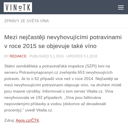
Skip to content
ZPRÁVY ZE SVĚTA VÍNA
Mezi nejčastěji nevyhovujícími potravinami
v roce 2015 se objevuje také víno
BY
REDAKCE
· PUBLISHED
5.1.2016
· UPDATED
5.1.2016
Státní zemědělská a potravinářská inspekce (SZPI) loni na
serveru Potravinynapranyri.cz zveřejnila 653 nevyhovujících
potravin. Je to o 62 případů více než v roce 2014. Nejčastěji se
mezi nevyhovujícími potravinami objevuje víno, na druhém místě
jsou masné výrobky. Informoval o tom server Vitalia.cz. Vína
nevyhovovala ve 192 případech. „Vína jsou falšována
nepovolenými přídavky a vodou (dokonce až devadesáti
procenty),“ uvedl Vitalia.cz.
Zdroj:
Agris.cz/ČTK