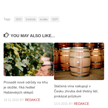
Tags:
2015
kontrola
kvalita
SZPI
YOU MAY ALSO LIKE...
Prosadit nové odrůdy na trhu
Stáčená vína nakupují v
je složité, říká ředitel
Česku zhruba dvě třetiny lidí,
Habánských sklepů
prokázal průzkum
19.11.2018
BY
REDAKCE
13.9.2015
BY
REDAKCE