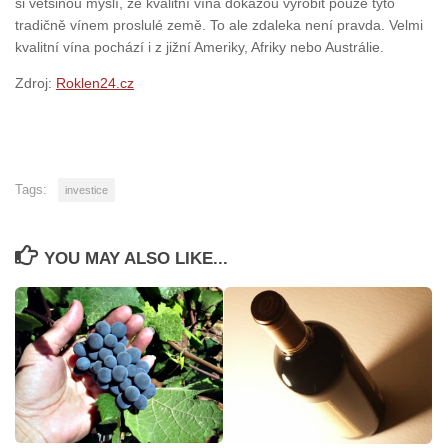
si většinou myslí, že kvalitní vína dokážou vyrobit pouze tyto
tradičně vínem proslulé země. To ale zdaleka není pravda. Velmi
kvalitní vína pochází i z jižní Ameriky, Afriky nebo Austrálie.
Zdroj:
Roklen24.cz
Tags:
investice
YOU MAY ALSO LIKE...