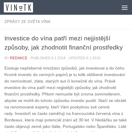
Skip to content
ZPRÁVY ZE SVĚTA VÍNA
Investice do vína patří mezi nejjistější
způsoby, jak zhodnotit finanční prostředky
BY
REDAKCE
· PUBLISHED
6.1.2016
· UPDATED
6.1.2016
Existuje nepřeberné množství způsobů, jak investovat a do čeho.
Kromě investic do cenných papírů je tu tolik oblíbené investování
do nemovitostí, zlata, starých aut či konečně do vína. Právě
investice do vína patří mezi nejjistější způsoby, jak zhodnotit
finanční prostředky. Přitom nemusíte být zrovna sommelierem,
abyste se mohli do tohoto způsobu investic pustit. Stačí se obrátit
na renomované experty, kteří Vám poskytnou své cenné
rady. Investoři se často zaměřují na francouzská červená vína z
Bordeaux, která mají potenciál zrání až 30 let. V hledáčku se také
často objevují země jako Itálie, Portugalsko nebo Španělsko. Lidé