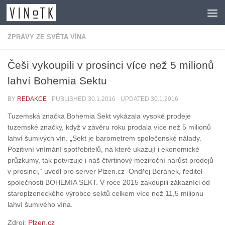
Skip to content
ZPRÁVY ZE SVĚTA VÍNA
Češi vykoupili v prosinci více než 5 milionů
lahví Bohemia Sektu
BY
REDAKCE
· PUBLISHED
30.1.2016
· UPDATED
30.1.2016
Tuzemská značka Bohemia Sekt vykázala vysoké prodeje
tuzemské značky, když v závěru roku prodala více než 5 milionů
lahví šumivých vín. „Sekt je barometrem společenské nálady.
Pozitivní vnímání spotřebitelů, na které ukazují i ekonomické
průzkumy, tak potvrzuje i náš čtvrtinový meziroční nárůst prodejů
v prosinci,“ uvedl pro server Plzen.cz Ondřej Beránek, ředitel
společnosti BOHEMIA SEKT. V roce 2015 zakoupili zákazníci od
staroplzeneckého výrobce sektů celkem více než 11,5 milionu
lahví šumivého vína.
Zdroj:
Plzen.cz