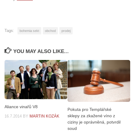
Tags:
bohemia sekt
obchod
prodej
YOU MAY ALSO LIKE...
Aliance vinařů V8
Pokuta pro Templářské
sklepy za zkažené víno z
16.7.2014
BY
MARTIN KOZÁK
ciziny je oprávněná, potvrdil
soud