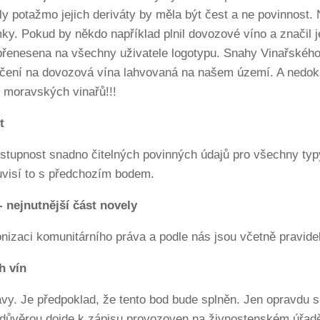
 potažmo jejich deriváty by měla být čest a ne povinnost. 
ky. Pokud by někdo například plnil dovozové víno a značil j
přenesena na všechny uživatele logotypu. Snahy Vinařského
ačení na dovozová vína lahvovaná na našem území. A nedo
i moravských vinařů!!!
t
stupnost snadno čitelných povinných údajů pro všechny typy
uvisí to s předchozím bodem.
 nejnutnější část novely
nizaci komunitárního práva a podle nás jsou včetně pravide
h vín
y. Je předpoklad, že tento bod bude splněn. Jen opravdu sil
důvěrou dojde k zápisu provozoven na živnostenském úřadě.