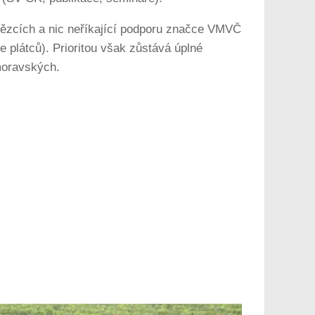
tězcích a nic neříkající podporu značce VMVČ
 plátců). Prioritou však zůstává úplné
 moravských.