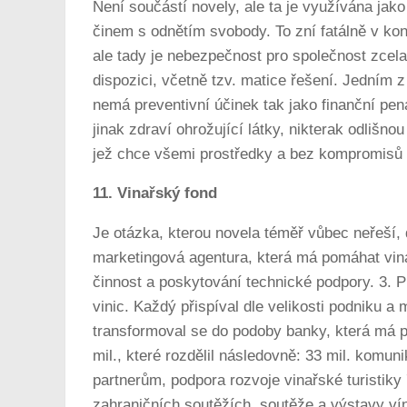
Není součástí novely, ale ta je využívána ja
činem s odnětím svobody. To zní fatálně v kon
ale tady je nebezpečnost pro společnost zcel
dispozici, včetně tzv. matice řešení. Jedním z
nemá preventivní účinek tak jako finanční pen
jinak zdraví ohrožující látky, nikterak odlišn
jež chce všemi prostředky a bez kompromisů a
11. Vinařský fond
Je otázka, kterou novela téměř vůbec neřeší,
marketingová agentura, která má pomáhat vina
činnost a poskytování technické podpory. 3. 
vinic. Každý přispíval dle velikosti podniku
transformoval se do podoby banky, která má p
mil., které rozdělil následovně: 33 mil. komun
partnerům, podpora rozvoje vinařské turistiky 
zahraničních soutěžích, soutěže a výstavy ví