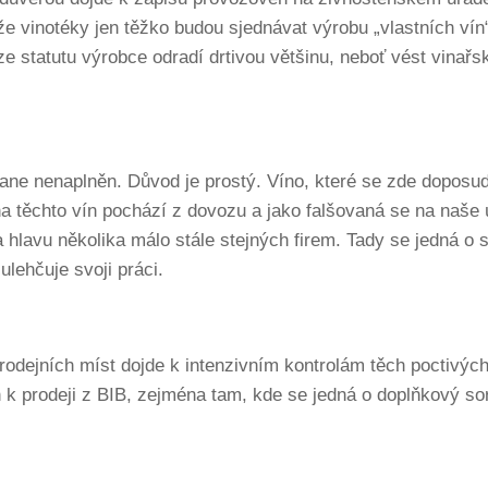
e vinotéky jen těžko budou sjednávat výrobu „vlastních vín
e statutu výrobce odradí drtivou většinu, neboť vést vinařsk
stane nenaplněn. Důvod je prostý. Víno, které se zde doposud
ina těchto vín pochází z dovozu a jako falšovaná se na naše 
a hlavu několika málo stále stejných firem. Tady se jedná o 
lehčuje svoji práci.
odejních míst dojde k intenzivním kontrolám těch poctivýc
 k prodeji z BIB, zejména tam, kde se jedná o doplňkový sort