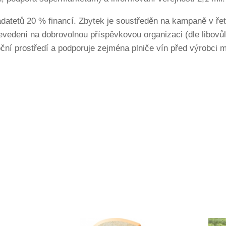
datetů 20 % financí. Zbytek je soustředěn na kampaně v ře
edení na dobrovolnou příspěvkovou organizaci (dle libovůle
pční prostředí a podporuje zejména plniče vín před výrobci