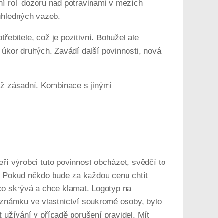
ní roli dozoru nad potravinami v mezích
ůhledných vazeb.
řebitele, což je pozitivní. Bohužel ale
kor druhých. Zavádí další povinnosti, nová
ěž zásadní. Kombinace s jinými
í výrobci tuto povinnost obcházet, svědčí to
e. Pokud někdo bude za každou cenu chtít
ěco skrývá a chce klamat. Logotyp na
 známku ve vlastnictví soukromé osoby, bylo
užívání v případě porušení pravidel. Mít