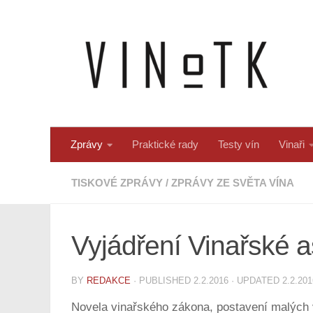
Skip to content
Zprávy
Praktické rady
Testy vín
Vinaři
TISKOVÉ ZPRÁVY
/
ZPRÁVY ZE SVĚTA VÍNA
Vyjádření Vinařské a
BY
REDAKCE
· PUBLISHED
2.2.2016
· UPDATED
2.2.201
Novela vinařského zákona, postavení malých vi