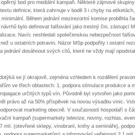
ko opěrný bod pro mediální kampaň. Některé zájmové skupiny 
textu definice, která zahrnuje v bodě 3 i chyby na etiketá
a minimální. Během jednání mezirezortní komise proběhla řa
 návrhů bylo definovat falšování jako trestný čin, zástupci M
alizace. Navíc neshledali společenskou nebezpečnost falšov
ou než u ostatních potravin. Názor MSp podpořily i ostatní r
 jednání dosáhnout svých cílů, které ne vždy mají opodsta
 dotýká se jí okrajově, zejména vzhledem k rozdělení pravo
řům ve třech oblastech: 1. podpora stimulace produkce a ma
Propagace určitých typů vín. Původně byl vytvořen jako pom
 a měl právo až na 50% příspěvek na novou výsadbu vinic. V
odporovat marketing obecně. V současnosti hospodaří s čás
ikační kampaň (supermarkety televize, noviny, rozhlas, eventy
7 mil. (otevřené sklepy, vinobraní, knihy a semináře), podp
n, podpora supermarketům) a informování veřejnosti 2,1 mil.