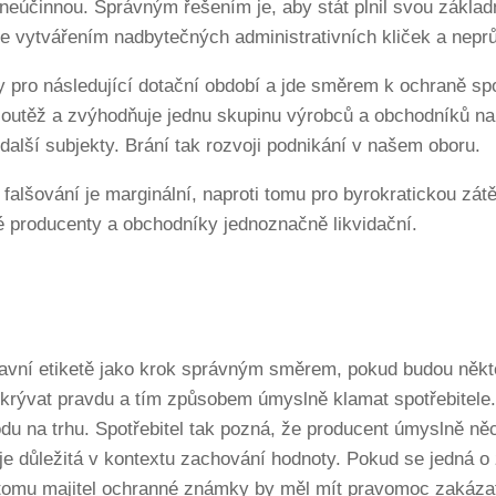
neúčinnou. Správným řešením je, aby stát plnil svou základ
ne vytvářením nadbytečných administrativních kliček a nepr
 pro následující dotační období a jde směrem k ochraně spot
těž a zvýhodňuje jednu skupinu výrobců a obchodníků na ú
další subjekty. Brání tak rozvoji podnikání v našem oboru.
falšování je marginální, naproti tomu pro byrokratickou zát
 producenty a obchodníky jednoznačně likvidační.
vní etiketě jako krok správným směrem, pokud budou někteř
 skrývat pravdu a tím způsobem úmyslně klamat spotřebitel
odu na trhu. Spotřebitel tak pozná, že producent úmyslně n
e důležitá v kontextu zachování hodnoty. Pokud se jedná o
i tomu majitel ochranné známky by měl mít pravomoc zakázat 