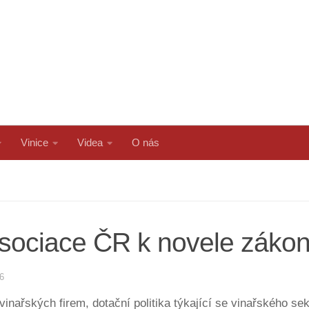
Vinice
Videa
O nás
sociace ČR k novele zákona
6
nařských firem, dotační politika týkající se vinařského sekt