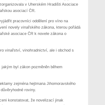
 zorganizovala v Uherském Hradišti Asociace
ařskou asociací ČR.
jádřit pracovníci oddělení pro víno na
tavení novely vinařského zákona, kterou pořádá
Vinařské asociace ČR k novele zákona o
 vinařství, vinohradnictví, ale i obchod s
em, jakým byl zákon pozměněn během
ké reklamy zejména hejtmana Jihomoravského
š důvěryhodné roviny.
eni konstatovat, že novelizací jinak