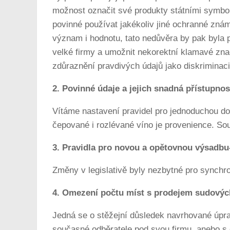
možnost označit své produkty státními symboly
povinné používat jakékoliv jiné ochranné znám
význam i hodnotu, tato nedůvěra by pak byla 
velké firmy a umožnit nekorektní klamavé zn
zdůraznění pravdivých údajů jako diskriminac
2. Povinné údaje a jejich snadná přístupnos
Vítáme nastavení pravidel pro jednoduchou do
čepované i rozlévané víno je provenience. So
3. Pravidla pro novou a opětovnou výsadbu-
Změny v legislativě byly nezbytné pro synchro
4. Omezení počtu míst s prodejem sudovýc
Jedná se o stěžejní důsledek navrhované úprav
současné odběratele pod svou firmu, anebo s 