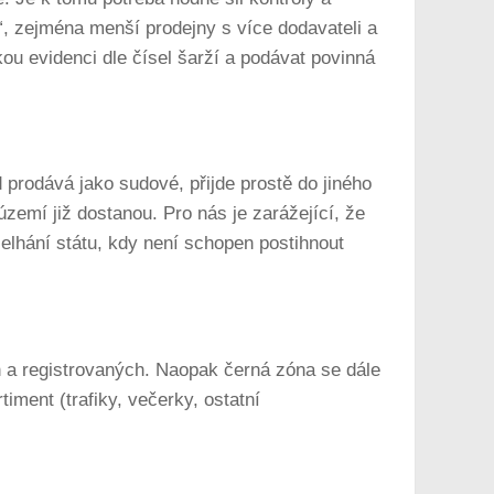
“, zejména menší prodejny s více dodavateli a
ou evidenci dle čísel šarží a podávat povinná
 prodává jako sudové, přijde prostě do jiného
území již dostanou. Pro nás je zarážející, že
selhání státu, kdy není schopen postihnout
h a registrovaných. Naopak černá zóna se dále
iment (trafiky, večerky, ostatní