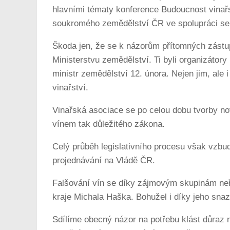
hlavními tématy konference Budoucnost vinař
soukromého zemědělství ČR ve spolupráci se 
Škoda jen, že se k názorům přítomných zástupc
Ministerstvu zemědělství. Ti byli organizátor
ministr zemědělství 12. února. Nejen jim, ale
vinařství.
Vinařská asociace se po celou dobu tvorby nov
vínem tak důležitého zákona.
Celý průběh legislativního procesu však vzbu
projednávání na Vládě ČR.
Falšování vín se díky zájmovým skupinám neře
kraje Michala Haška. Bohužel i díky jeho snaze
Sdílíme obecný názor na potřebu klást důraz n