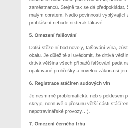
zaměstnanců. Stejně tak se dá předpokládat, ž
malým obratem. Nadto povinnosti vyplývající z
prohlášení nebude nikterak lákavé.
5. Omezení falšování
Další stěžejní bod novely, falšování vína, zů
obalu. Je důležité si uvědomit, že drtivá větš
drtivá většina všech případů falšování padá n
opakované prohřešky a novelou zákona si jen u
6. Registrace stáčíren sudových vín
Je nesmírně problematická, neb s poklesem pr
skryje, nemluvě o přesunu větší části stáčíren
nepotravinářské provozy…).
7. Omezení černého trhu