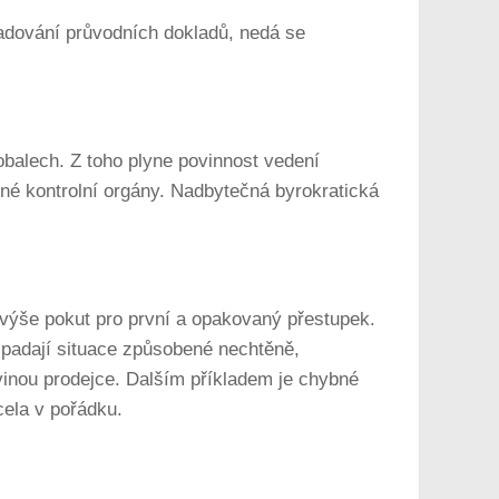
adování průvodních dokladů, nedá se
obalech. Z toho plyne povinnost vedení
iné kontrolní orgány. Nadbytečná byrokratická
 výše pokut pro první a opakovaný přestupek.
 spadají situace způsobené nechtěně,
vinou prodejce. Dalším příkladem je chybné
cela v pořádku.