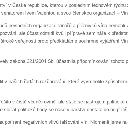
ství v České republice, kterou v posledním lednovém týdnu
senátorem Ivem Valentou a svou členskou organizací – Vin
ů nevládních organizací, vinařů a příznivců vína nemohli vy
y pozváni, ale účast odmítli kvůli přípravě semináře k předs
 i široké veřejnosti proto předkládáme souhrnné vyjádření 
ely zákona 321/2004 Sb. účastnila připomínkování tohoto pro
dil v našich řadách rozčarování, které vyvrcholilo způsob
šilo v čistě věcné rovině, ale stalo se nástrojem politic
 sbírat politické body se naše vinařství dostalo do ne příli
a potírání negativních vlivů falšování vín. Nicméně jsme nuc