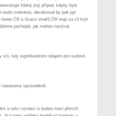
Neexistuje žádný jiný případ, kdyby bylo
e touto známkou, devalvoval by pak její
 fondu ČR a Svazu vinařů ČR mají za cíl krýt
kážeme pochopit, jak mohou nazývat
 vín, kdy signifikantním údajem pro sudové,
l nastaveny spravedlivě.
ní a velcí výrobci si budou moci převzít
 Je k tomu potřeba hodně sil kontroly a