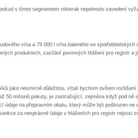
e pokud s tímto segmentem nikterak nepohnulo zavedení vyž
 sudového vína a 75 000 l vína baleného ve spotřebitelských 
aných produktech, zasílání povinných hlášení pro registr a j
íků jako nesmírně důležitou, vítali bychom ovšem rozlišení
 až 50 milionů pokuty, je zastrašující, zejména když pod ně
cí údaje na přepravním obalu, který může být poškozen ne 
sankce za nesprávné údaje v hlášeních pro registr nejsou z