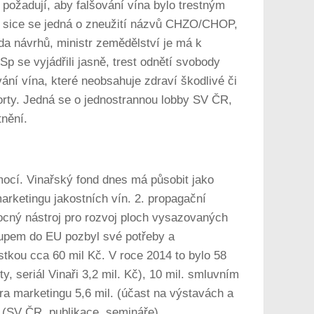
požadují, aby falšování vína bylo trestným
ch, sice se jedná o zneužití názvů CHZO/CHOP,
da návrhů, ministr zemědělství je má k
Sp se vyjádřili jasně, trest odnětí svobody
ání vína, které neobsahuje zdraví škodlivé či
ezorty. Jedná se o jednostrannou lobby SV ČR,
tnění.
mocí. Vinařský fond dnes má působit jako
rketingu jakostních vín. 2. propagační
ocný nástroj pro rozvoj ploch vysazovaných
stupem do EU pozbyl své potřeby a
tkou cca 60 mil Kč. V roce 2014 to bylo 58
, seriál Vinaři 3,2 mil. Kč), 10 mil. smluvním
ora marketingu 5,6 mil. (účast na výstavách a
 (SV ČR, publikace, semináře).