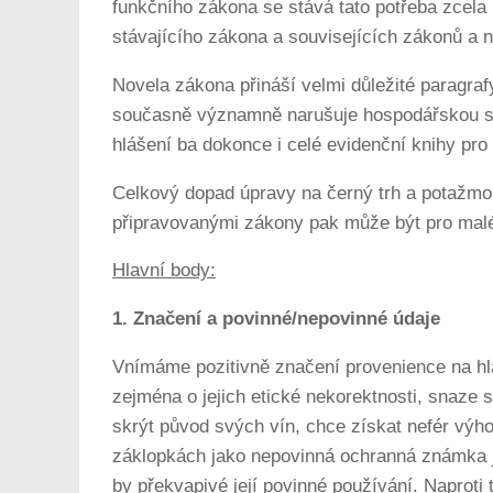
funkčního zákona se stává tato potřeba zcela 
stávajícího zákona a souvisejících zákonů a 
Novela zákona přináší velmi důležité paragrafy
současně významně narušuje hospodářskou sou
hlášení ba dokonce i celé evidenční knihy pro 
Celkový dopad úpravy na černý trh a potažmo 
připravovanými zákony pak může být pro malé
Hlavní body:
1. Značení a povinné/nepovinné údaje
Vnímáme pozitivně značení provenience na hla
zejména o jejich etické nekorektnosti, snaze
skrýt původ svých vín, chce získat nefér výh
záklopkách jako nepovinná ochranná známka j
by překvapivé její povinné používání. Naprot