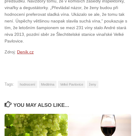
předsudků. Navzdory tomu, že v komisích zasedly inspektorky,
vinařky a degustátorky. „Převládal názor, že ženy budou při
hodnocení preferovat sladká vína. Ukázalo se ale, že tomu tak
není. Úspěchy většinou naopak slavila suchá vína,“ poukazuje s
tím, že letošním šampionem se mezi 231 víny stalo André stará
réva 2013, pozdní sběr ze Šlechtitelské stanice vinařské Velké
Pavlovice.
Zdroj:
Deník.cz
Tags:
hodnocení
Meditrina
Velké Pavlovice
ženy
YOU MAY ALSO LIKE...