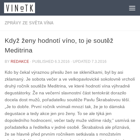
Skip to content
ZPRÁVY ZE SVĚTA VÍNA
Když ženy hodnotí víno, to je soutěž
Meditrina
BY
REDAKCE
· PUBLISHED
6.3.2016
· UPDATED
7.3.2016
Kdo by čekal výraznou přesilu žen se skleničkami, byl by asi
zklamaný. Je sobota večer a ve velkopavlovické sokolovně vrcholí
druhý ročník soutěže Meditrina, ve které hodnotí vína výhradně
degustátorky. Že na večerní slavnostní část tentokrát dorazilo
docela dost mužů, pořadatelku soutěže Pavlu Škrabalovou těší.
„Je to dobře. První ročník vnímali mnozí tak, že je to dámská
degustace a tedy akce jen pro ženy. To se ale týká jen
dopoledního hodnocení, večer tady muže vidíme rády,“ usmívá se
pořadatelka a ředitelka v jedné osobě. Škrabalová ale přiznává,
že se hlavně před prvním ročníkem setkávala s množstvím