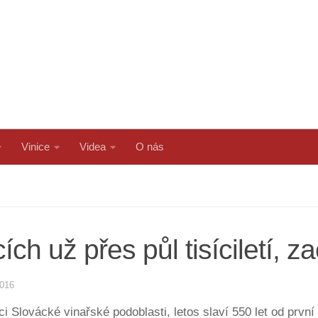
Vinice
Videa
O nás
ích už přes půl tisíciletí, z
2016
bci Slovácké vinařské podoblasti, letos slaví 550 let od prv