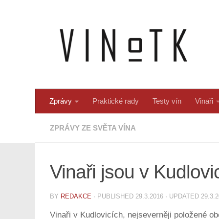
Skip to content
Zprávy
Praktické rady
Testy vín
Vinaři
ZPRÁVY ZE SVĚTA VÍNA
Vinaři jsou v Kudlovic
BY
REDAKCE
· PUBLISHED
29.3.2016
· UPDATED
29.3.
Vinaři v Kudlovicích, nejseverněji položené o