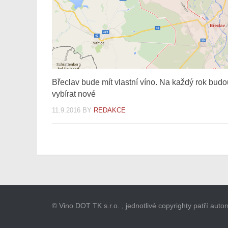
Břeclav bude mít vlastní víno. Na každý rok budo
vybírat nové
11.9.2016
BY
REDAKCE
© Vino DOT TK s.r.o. , jednotlivé copyrighty patří aut