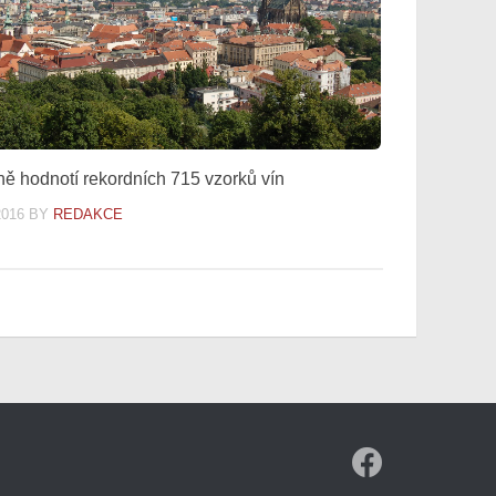
ně hodnotí rekordních 715 vzorků vín
2016
BY
REDAKCE