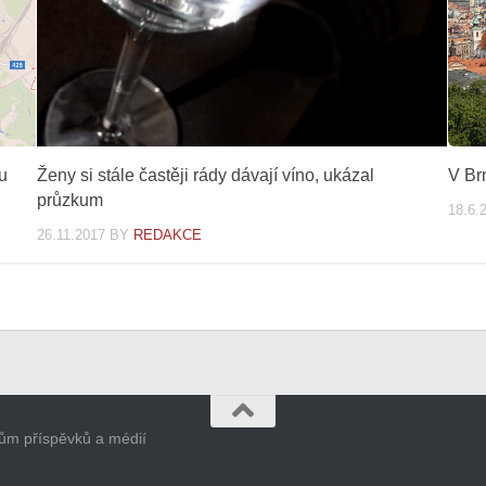
u
Ženy si stále častěji rády dávají víno, ukázal
V Br
průzkum
18.6.
26.11.2017
BY
REDAKCE
orům příspěvků a médií