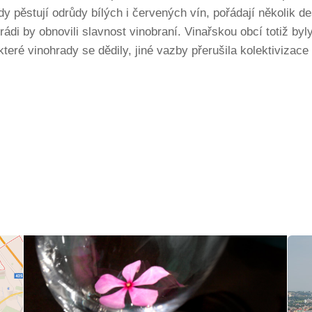
dy pěstují odrůdy bílých i červených vín, pořádají několik des
 a rádi by obnovili slavnost vinobraní. Vinařskou obcí totiž b
ré vinohrady se dědily, jiné vazby přerušila kolektivizace