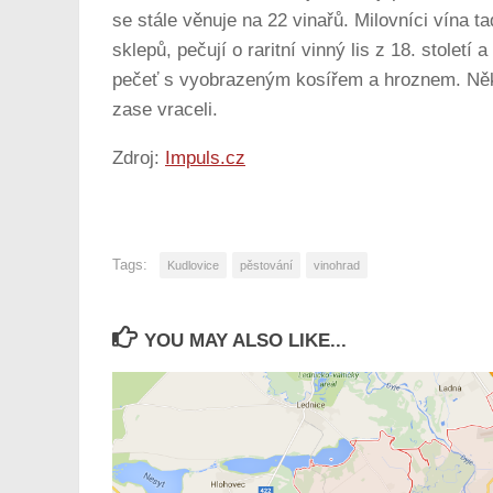
se stále věnuje na 22 vinařů. Milovníci vína ta
sklepů, pečují o raritní vinný lis z 18. století
pečeť s vyobrazeným kosířem a hroznem. Někte
zase vraceli.
Zdroj:
Impuls.cz
Tags:
Kudlovice
pěstování
vinohrad
YOU MAY ALSO LIKE...