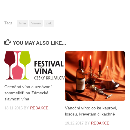
Tags:
firma
Vinium
zisk
YOU MAY ALSO LIKE...
Oceněná vína a uznávaní
sommeliéři na Zámecké
slavnosti vína
Vánoční víno: co ke kaprovi,
18.11.2015
BY
REDAKCE
lososu, krevetám či kachně
19.12.2017
BY
REDAKCE