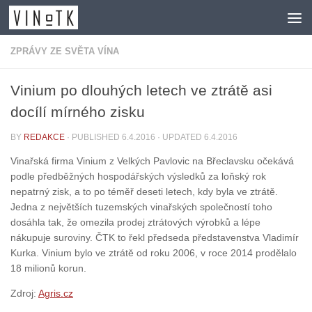
Skip to content
ZPRÁVY ZE SVĚTA VÍNA
Vinium po dlouhých letech ve ztrátě asi
docílí mírného zisku
BY
REDAKCE
· PUBLISHED
6.4.2016
· UPDATED
6.4.2016
Vinařská firma Vinium z Velkých Pavlovic na Břeclavsku očekává
podle předběžných hospodářských výsledků za loňský rok
nepatrný zisk, a to po téměř deseti letech, kdy byla ve ztrátě.
Jedna z největších tuzemských vinařských společností toho
dosáhla tak, že omezila prodej ztrátových výrobků a lépe
nákupuje suroviny. ČTK to řekl předseda představenstva Vladimír
Kurka. Vinium bylo ve ztrátě od roku 2006, v roce 2014 prodělalo
18 milionů korun.
Zdroj:
Agris.cz