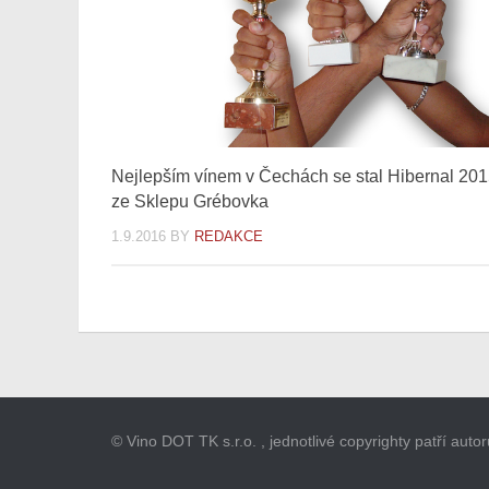
Nejlepším vínem v Čechách se stal Hibernal 20
ze Sklepu Grébovka
1.9.2016
BY
REDAKCE
© Vino DOT TK s.r.o. , jednotlivé copyrighty patří aut