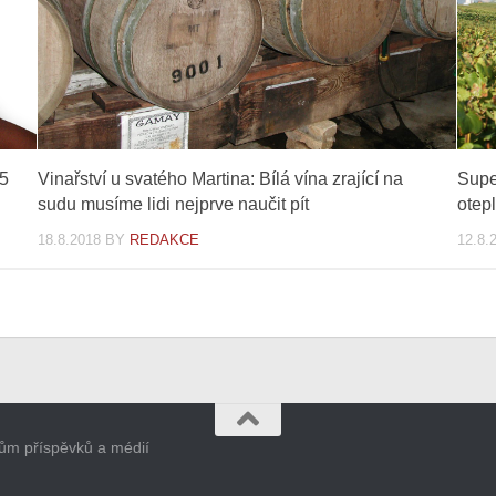
15
Vinařství u svatého Martina: Bílá vína zrající na
Supe
sudu musíme lidi nejprve naučit pít
otep
18.8.2018
BY
REDAKCE
12.8.
orům příspěvků a médií