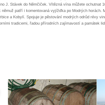
no J. Stávek do Němčiček. Vítězná vína můžete ochutnat 1
 němuž patří i komentovaná vyjížďka po Modrých horách. Mo
rbice a Kobylí. Spojuje je pěstování modrých odrůd révy vinn
orními tradicemi, řadou přírodních zajímavostí a památek lid