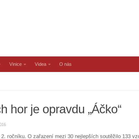
Vinice
Videa
O nás
h hor je opravdu „Áčko“
2016
. ročníku. O zařazení mezi 30 nejlepších soutěžilo 133 vzork