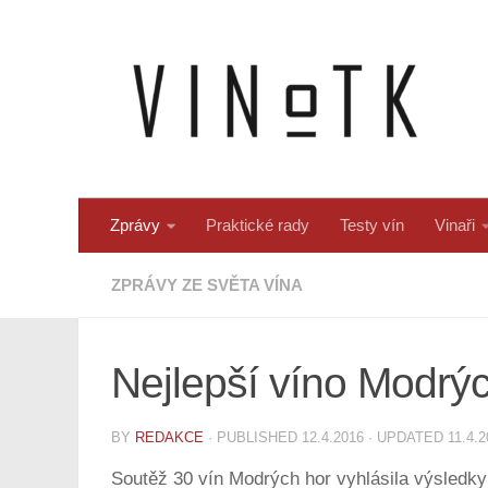
Skip to content
Zprávy
Praktické rady
Testy vín
Vinaři
ZPRÁVY ZE SVĚTA VÍNA
Nejlepší víno Modrýc
BY
REDAKCE
· PUBLISHED
12.4.2016
· UPDATED
11.4.
Soutěž 30 vín Modrých hor vyhlásila výsledky 2