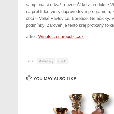
šampiona si odváží cuvée Áčko z produkce Ví
na přehlídce vín s doprovodným programem, k
obcí – Velké Pavlovice, Bořetice, Němčičky, V
podmínky. Zároveň je tento kraj protkaný folkl
Zdroj:
Winefoczechrepublic.cz
Tags:
Modré Hory
soutěž
YOU MAY ALSO LIKE...