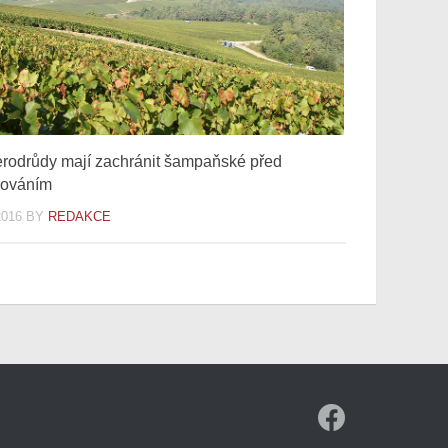
rodrůdy mají zachránit šampaňské před
lováním
2016
BY
REDAKCE