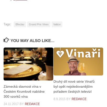
Tags:
Břeclav
Grand Prix Vinex
Valtice
YOU MAY ALSO LIKE...
Druhý díl nové série Vinařů
byl opět nejsledovanějším
Zámecká slavnost vína v
pořadem českých televizí
Českém Krumlově nabídne
300 vzorků vína
8.9.2015
BY
REDAKCE
24.11.2017
BY
REDAKCE