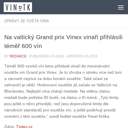
Skip to content
ZPRÁVY ZE SVĚTA VÍNA
Na valtický Grand prix Vinex vinaři přihlásili
téměř 600 vín
BY
REDAKCE
· PUBLISHED
4.5.2016
· UPDATED
4.5.2016
Téměř 600 vzorků vín letos přihlásili vinaři do mezinárodní
soutěže vín Grand prix Vinex. Je to zhruba o stovku více než loni
a zároveň nejvíce za dobu konání soutěže. Také účast ze
zahraničí je větší. Hodnocení soutěže již začalo ve Valticích na
Břeclavsku. Nejlepší vína získají medaile. Na velkou zlatou
medaili bude potřeba 90 bodů, na zlatou o tři méně. „Tyto limity
jsou ještě o něco přísnější, než jsou doporučené limity dle
národních standardů pro soutěže vín, a ještě podtrhují prestiž
ocenění z této soutěže,“ uvedl ředitel soutěže Pavel Krška.
Zdroj:
Týden.cz