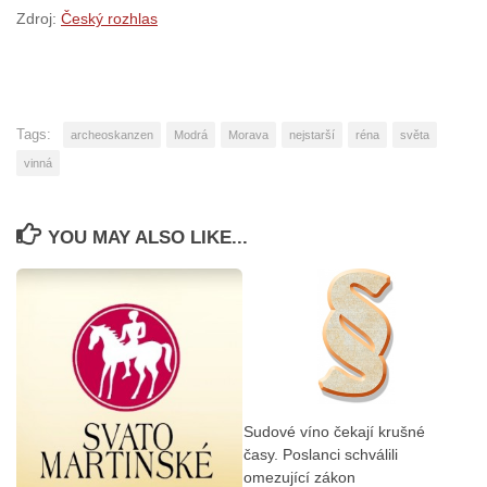
Zdroj:
Český rozhlas
Tags:
archeoskanzen
Modrá
Morava
nejstarší
réna
světa
vinná
YOU MAY ALSO LIKE...
Sudové víno čekají krušné
časy. Poslanci schválili
omezující zákon