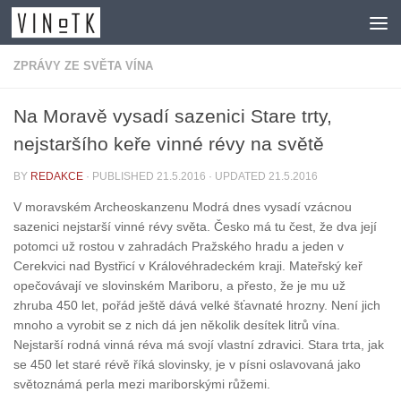
Skip to content
ZPRÁVY ZE SVĚTA VÍNA
Na Moravě vysadí sazenici Stare trty,
nejstaršího keře vinné révy na světě
BY
REDAKCE
· PUBLISHED
21.5.2016
· UPDATED
21.5.2016
V moravském Archeoskanzenu Modrá dnes vysadí vzácnou
sazenici nejstarší vinné révy světa. Česko má tu čest, že dva její
potomci už rostou v zahradách Pražského hradu a jeden v
Cerekvici nad Bystřicí v Královéhradeckém kraji. Mateřský keř
opečovávají ve slovinském Mariboru, a přesto, že je mu už
zhruba 450 let, pořád ještě dává velké šťavnaté hrozny. Není jich
mnoho a vyrobit se z nich dá jen několik desítek litrů vína.
Nejstarší rodná vinná réva má svojí vlastní zdravici. Stara trta, jak
se 450 let staré révě říká slovinsky, je v písni oslavovaná jako
světoznámá perla mezi mariborskými růžemi.