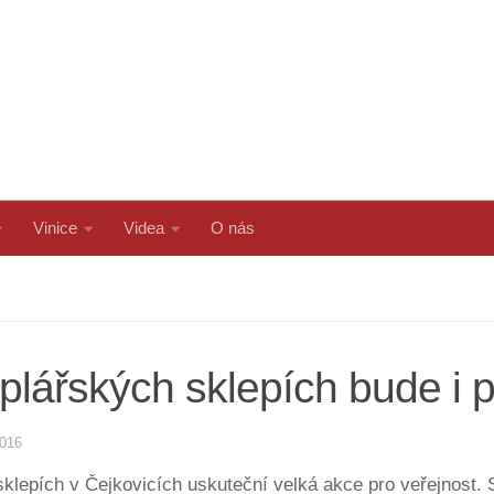
Vinice
Videa
O nás
plářských sklepích bude i 
2016
klepích v Čejkovicích uskuteční velká akce pro veřejnost. 