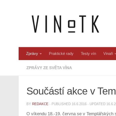
Skip to content
Zprávy
Praktické rady
Testy vín
Vinaři
ZPRÁVY ZE SVĚTA VÍNA
Součástí akce v Tem
BY
REDAKCE
· PUBLISHED
16.6.2016
· UPDATED
16.6.
O víkendu 18.-19. června se v Templářských s