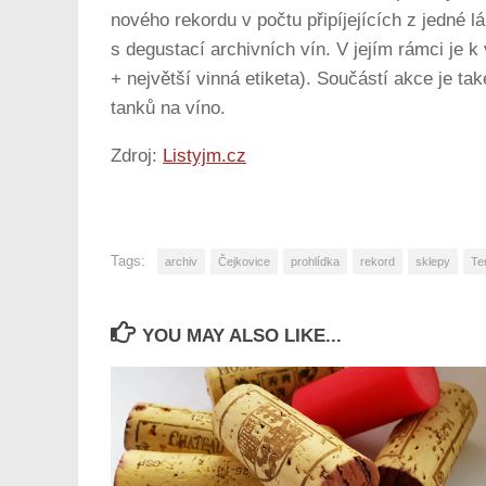
nového rekordu v počtu připíjejících z jedné l
s degustací archivních vín. V jejím rámci je 
+ největší vinná etiketa). Součástí akce je t
tanků na víno.
Zdroj:
Listyjm.cz
Tags:
archiv
Čejkovice
prohlídka
rekord
sklepy
Te
YOU MAY ALSO LIKE...