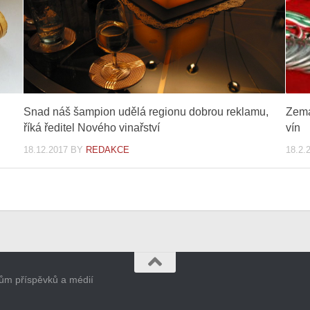
Snad náš šampion udělá regionu dobrou reklamu,
Zema
říká ředitel Nového vinařství
vín
18.12.2017
BY
REDAKCE
18.2.
orům příspěvků a médií