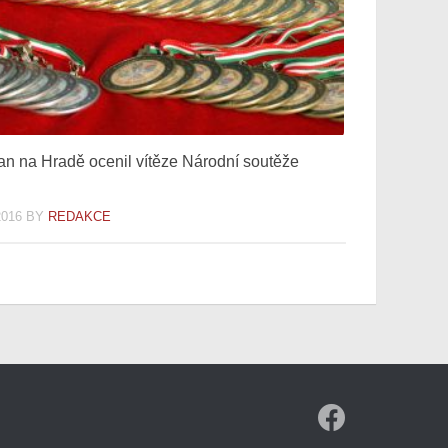
n na Hradě ocenil vítěze Národní soutěže
2016
BY
REDAKCE