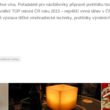
áhve vína. Pořadatelé pro návštěvníky připravili prohlídku hi
k vidění TOP rekord ČR roku 2013 – největší vinná láhev v Č
aké výstava těžké vinohradnické techniky, prohlídky výrobníc
mplářské sklepy