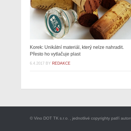
Korek: Unikátní materiál, který nelze nahradit.
Přesto ho vytlačuje plast
6.4.2017
BY
REDAKCE
© Vino DOT TK s.r.o. , jednotlivé copyrighty patří aut