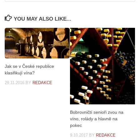
YOU MAY ALSO LIKE...
Jak se v České republice
klasifikují vína?
29.11.2016
BY
REDAKCE
Bobrovničtí senioři zvou na
víno, rolády a hlavně na
pokec
9.10.2017
BY
REDAKCE