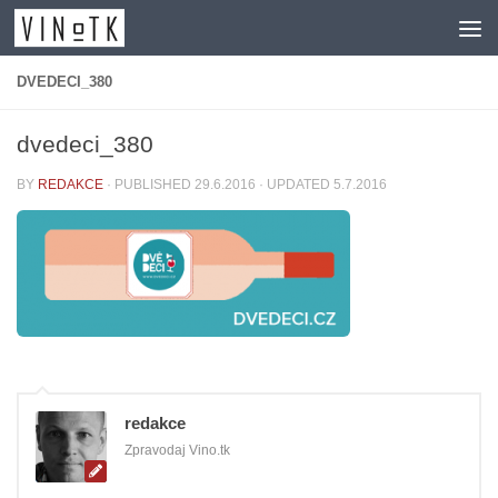
Skip to content
DVEDECI_380
dvedeci_380
BY
REDAKCE
· PUBLISHED
29.6.2016
· UPDATED
5.7.2016
redakce
Zpravodaj Vino.tk