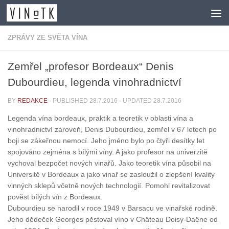
Skip to content
ZPRÁVY ZE SVĚTA VÍNA
Zemřel „profesor Bordeaux“ Denis
Dubourdieu, legenda vinohradnictví
BY
REDAKCE
· PUBLISHED
28.7.2016
· UPDATED
28.7.2016
Legenda vína bordeaux, praktik a teoretik v oblasti vína a
vinohradnictví zároveň, Denis Dubourdieu, zemřel v 67 letech po
boji se zákeřnou nemocí. Jeho jméno bylo po čtyři desítky let
spojováno zejména s bílými víny. A jako profesor na univerzitě
vychoval bezpočet nových vinařů. Jako teoretik vína působil na
Universitě v Bordeaux a jako vinař se zasloužil o zlepšení kvality
vinných sklepů včetně nových technologií. Pomohl revitalizovat
pověst bílých vín z Bordeaux.
Dubourdieu se narodil v roce 1949 v Barsacu ve vinařské rodině.
Jeho dědeček Georges pěstoval víno v Château Doisy-Daëne od