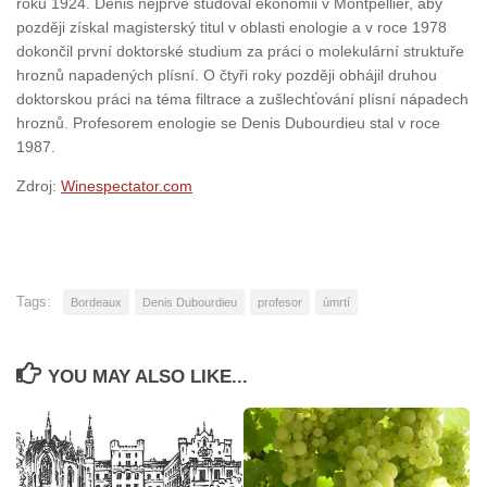
roku 1924. Denis nejprve studoval ekonomii v Montpellier, aby
později získal magisterský titul v oblasti enologie a v roce 1978
dokončil první doktorské studium za práci o molekulární struktuře
hroznů napadených plísní. O čtyři roky později obhájil druhou
doktorskou práci na téma filtrace a zušlechťování plísní nápadech
hroznů. Profesorem enologie se Denis Dubourdieu stal v roce
1987.
Zdroj:
Winespectator.com
Tags:
Bordeaux
Denis Dubourdieu
profesor
úmrtí
YOU MAY ALSO LIKE...