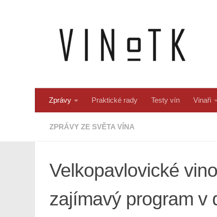
Skip to content
Zprávy
Praktické rady
Testy vín
Vinaři
ZPRÁVY ZE SVĚTA VÍNA
Velkopavlovické vino
zajímavý program v d