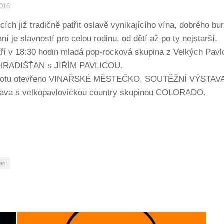
2016
icích již tradičně patřit oslavě vynikajícího vína, dobrého
í je slavností pro celou rodinu, od dětí až po ty nejstarší.
 září v 18:30 hodin mladá pop-rocková skupina z Velkých P
ní HRADIŠŤAN s JIŘÍM PAVLICOU.
obotu otevřeno VINAŘSKÉ MĚSTEČKO, SOUTĚŽNÍ VÝSTAVA VÍ
zábava s velkopavlovickou country skupinou COLORADO.
aní