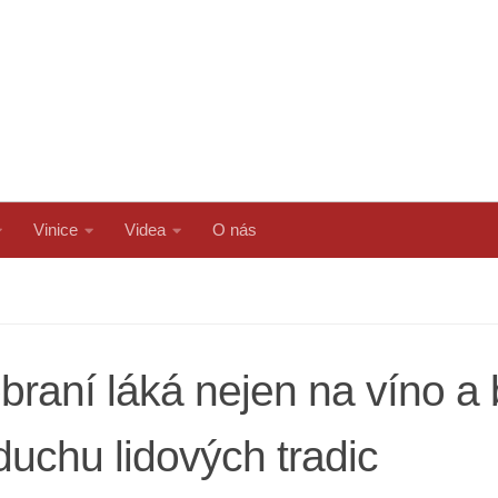
Vinice
Videa
O nás
braní láká nejen na víno a b
uchu lidových tradic