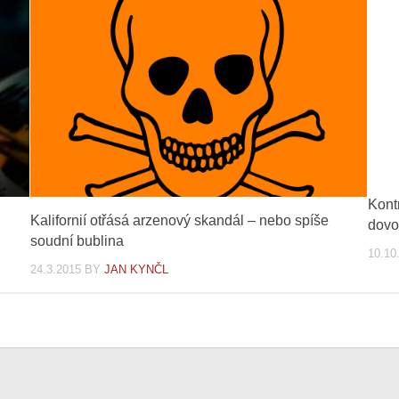
Kont
Kalifornií otřásá arzenový skandál – nebo spíše
dovo
soudní bublina
10.10
24.3.2015
BY
JAN KYNČL