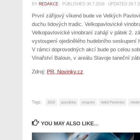
BY
REDAKCE
· PUBLISHED
30.7.2016
· UPDATED
29.7.
První zářijový víkend bude ve Velkých Pavlov
duchu lidových tradic. Velkopavlovické vinobran
Velkopavlovické vinobraní zahájí v pátek 2.
vystoupení ojedinělého hudebního seskupe
V rámci doprovodných akcí bude po celou s
Vinařství Baloun, v areálu Slavoje taneční 
Zdroj:
PR, Novinky.cz
Tags:
2016
pozvánka
program
Velké Pavlovice
vinobr
YOU MAY ALSO LIKE...