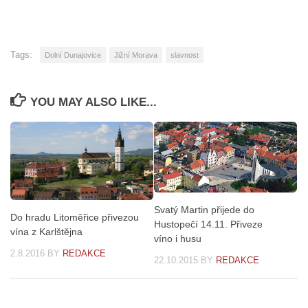
Tags:
Dolní Dunajovice
Jižní Morava
slavnost
YOU MAY ALSO LIKE...
Svatý Martin přijede do
Do hradu Litoměřice přivezou
Hustopečí 14.11. Přiveze
vína z Karlštějna
víno i husu
2.8.2016
BY
REDAKCE
22.10.2015
BY
REDAKCE