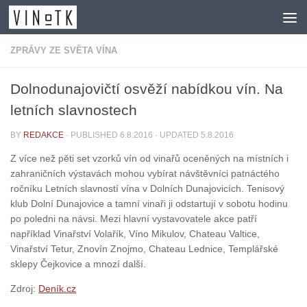
Skip to content
ZPRÁVY ZE SVĚTA VÍNA
Dolnodunajovičtí osvěží nabídkou vín. Na
letních slavnostech
BY
REDAKCE
· PUBLISHED
6.8.2016
· UPDATED
5.8.2016
Z více než pěti set vzorků vín od vinařů oceněných na místních i
zahraničních výstavách mohou vybírat návštěvníci patnáctého
ročníku Letních slavností vína v Dolních Dunajovicích. Tenisový
klub Dolní Dunajovice a tamní vinaři ji odstartují v sobotu hodinu
po poledni na návsi. Mezi hlavní vystavovatele akce patří
například Vinařství Volařík, Víno Mikulov, Chateau Valtice,
Vinařství Tetur, Znovín Znojmo, Chateau Lednice, Templářské
sklepy Čejkovice a mnozí další.
Zdroj:
Deník.cz