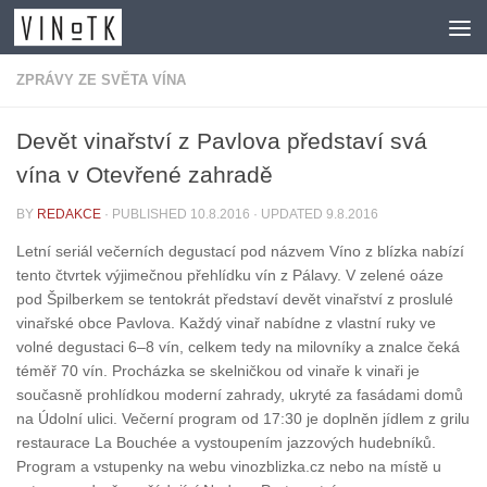
Skip to content
ZPRÁVY ZE SVĚTA VÍNA
Devět vinařství z Pavlova představí svá
vína v Otevřené zahradě
BY
REDAKCE
· PUBLISHED
10.8.2016
· UPDATED
9.8.2016
Letní seriál večerních degustací pod názvem Víno z blízka nabízí
tento čtvrtek výjimečnou přehlídku vín z Pálavy. V zelené oáze
pod Špilberkem se tentokrát představí devět vinařství z proslulé
vinařské obce Pavlova. Každý vinař nabídne z vlastní ruky ve
volné degustaci 6–8 vín, celkem tedy na milovníky a znalce čeká
téměř 70 vín. Procházka se skelničkou od vinaře k vinaři je
současně prohlídkou moderní zahrady, ukryté za fasádami domů
na Údolní ulici. Večerní program od 17:30 je doplněn jídlem z grilu
restaurace La Bouchée a vystoupením jazzových hudebníků.
Program a vstupenky na webu vinozblizka.cz nebo na místě u