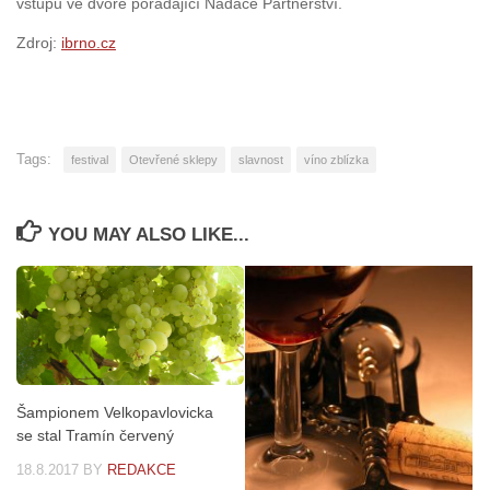
vstupu ve dvoře pořádající Nadace Partnerství.
Zdroj:
ibrno.cz
Tags:
festival
Otevřené sklepy
slavnost
víno zblízka
YOU MAY ALSO LIKE...
Šampionem Velkopavlovicka
se stal Tramín červený
18.8.2017
BY
REDAKCE