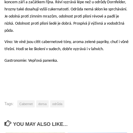
koncem září a začátkem října. Réví vyzrává lépe než u odrůdy Dornfelder,
hrozny také dosahují vyšší cukernatosti. Odrůda nemá sklon ke sprchávání.
Je odolná proti zimním mrazům, odolnost proti plísni révové a padlí je
nízká. Odolnost proti plísni šedé je dobrá. Prospívá jí výživná a vododržná
půda.
Víno
: Ve víně jsou cítit cabernetové tóny, aroma zelené papriky, chuť i vůně
třešní. Hodí se ke školení v sudech, dobře vyzrává i v lahvích.
Gastronomie:
Vepřová panenka.
Tags:
Cabernet
dorsa
odrůda
YOU MAY ALSO LIKE...