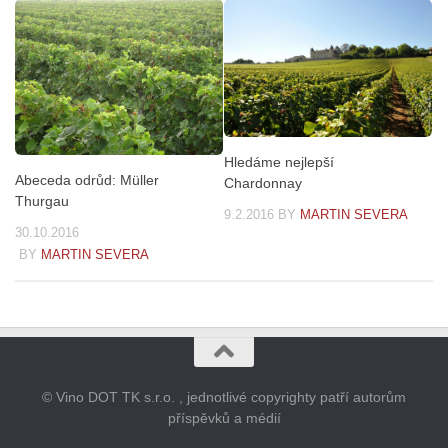
Hledáme nejlepší
Abeceda odrůd: Müller
Chardonnay
Thurgau
9.2.2016
BY
MARTIN SEVERA
30.10.2016
BY
MARTIN SEVERA
© Vino DOT TK s.r.o. , jednotlivé copyrighty patří autorům
příspěvků a médií