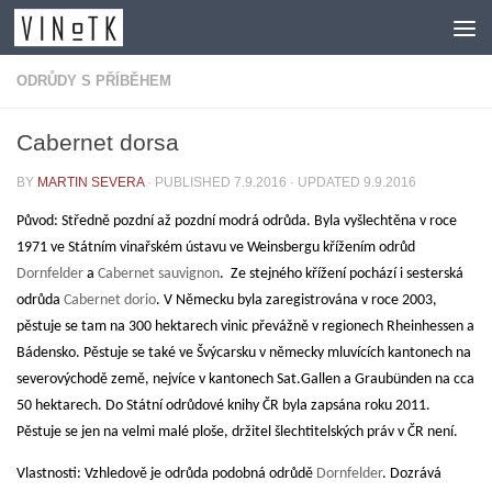
Skip to content
ODRŮDY S PŘÍBĚHEM
Cabernet dorsa
BY
MARTIN SEVERA
· PUBLISHED
7.9.2016
· UPDATED
9.9.2016
Původ:
Středně pozdní až pozdní modrá odrůda. Byla vyšlechtěna v roce
1971 ve Státním vinařském ústavu ve Weinsbergu křížením odrůd
Dornfelder
a
Cabernet sauvignon
.
Ze stejného křížení pochází i sesterská
odrůda
Cabernet dorio
. V Německu byla zaregistrována v roce 2003,
pěstuje se tam na 300 hektarech vinic převážně v regionech Rheinhessen a
Bádensko. Pěstuje se také ve Švýcarsku v německy mluvících kantonech na
severovýchodě země, nejvíce v kantonech Sat.Gallen a Graubünden na cca
50 hektarech. Do Státní odrůdové knihy ČR byla zapsána roku 2011.
Pěstuje se jen na velmi malé ploše, držitel šlechtitelských práv v ČR není.
Vlastnosti
: Vzhledově je odrůda podobná odrůdě
Dornfelder
. Dozrává