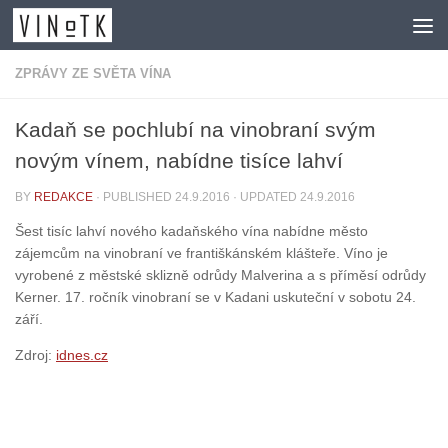
Skip to content
ZPRÁVY ZE SVĚTA VÍNA
Kadaň se pochlubí na vinobraní svým
novým vínem, nabídne tisíce lahví
BY
REDAKCE
· PUBLISHED
24.9.2016
· UPDATED
24.9.2016
Šest tisíc lahví nového kadaňského vína nabídne město
zájemcům na vinobraní ve františkánském klášteře. Víno je
vyrobené z městské sklizně odrůdy Malverina a s příměsí odrůdy
Kerner. 17. ročník vinobraní se v Kadani uskuteční v sobotu 24.
září.
Zdroj:
idnes.cz