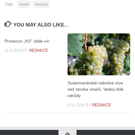
Tags:
Kadaň
slavnosti
YOU MAY ALSO LIKE...
Prosecco „frčí“ stále víc
11.9.2014
BY
REDAKCE
Svatomartinské nabídne více
než stovka vinařů. Vedou bílé
odrůdy
4.11.2018
BY
REDAKCE