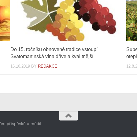
Do 15. ročníku obnovené tradice vstoupí
Supe
Svatomartinská vína dříve a kvalitnější
otep
16.10.2019
BY
REDAKCE
12.8.
orům příspěvků a médií