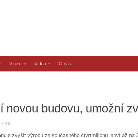
Vinice
Videa
O nás
aví novou budovu, umožní z
1.2016
ánuje zvýšit výrobu ze současného čtvrtmilionu lahví až na