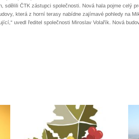
un, sdělili ČTK zástupci společnosti. Nová hala pojme celý p
dovy, která z horní terasy nabídne zajímavé pohledy na Mikul
ící,“ uvedl ředitel společnosti Miroslav Volařík. Nová bud