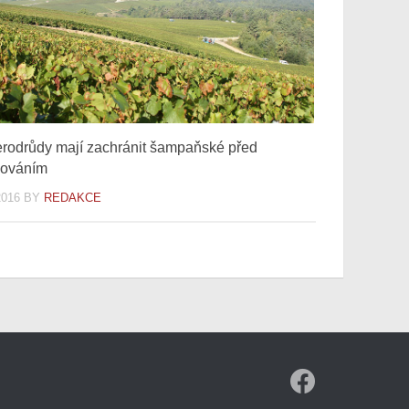
rodrůdy mají zachránit šampaňské před
lováním
2016
BY
REDAKCE