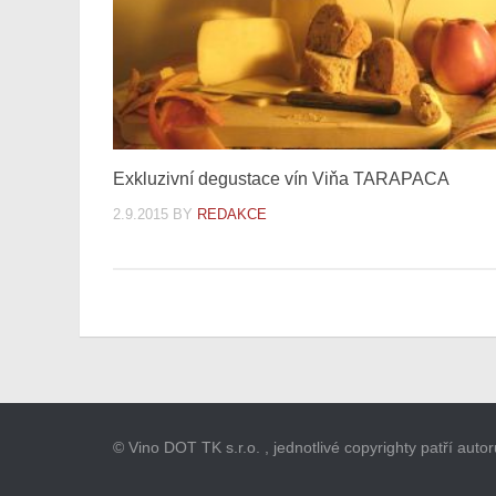
Exkluzivní degustace vín Viňa TARAPACA
2.9.2015
BY
REDAKCE
© Vino DOT TK s.r.o. , jednotlivé copyrighty patří aut