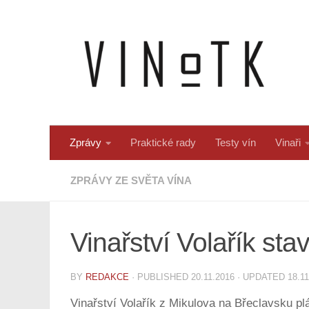
Skip to content
Zprávy
Praktické rady
Testy vín
Vinaři
ZPRÁVY ZE SVĚTA VÍNA
Vinařství Volařík st
BY
REDAKCE
· PUBLISHED
20.11.2016
· UPDATED
18.1
Vinařství Volařík z Mikulova na Břeclavsku pl