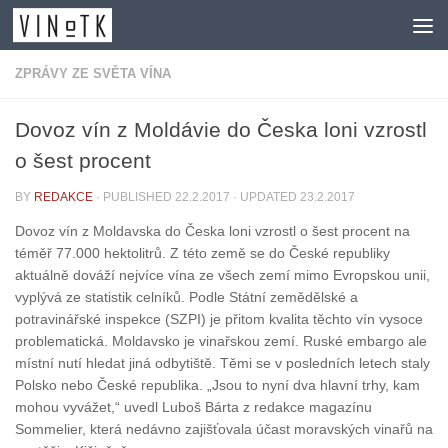
Skip to content
ZPRÁVY ZE SVĚTA VÍNA
Dovoz vín z Moldávie do Česka loni vzrostl
o šest procent
BY
REDAKCE
· PUBLISHED
22.2.2017
· UPDATED
23.2.2017
Dovoz vín z Moldavska do Česka loni vzrostl o šest procent na
téměř 77.000 hektolitrů. Z této země se do České republiky
aktuálně dováží nejvíce vína ze všech zemí mimo Evropskou unii,
vyplývá ze statistik celníků. Podle Státní zemědělské a
potravinářské inspekce (SZPI) je přitom kvalita těchto vín vysoce
problematická. Moldavsko je vinařskou zemí. Ruské embargo ale
místní nutí hledat jiná odbytiště. Těmi se v posledních letech staly
Polsko nebo České republika. „Jsou to nyní dva hlavní trhy, kam
mohou vyvážet,“ uvedl Luboš Bárta z redakce magazínu
Sommelier, která nedávno zajišťovala účast moravských vinařů na