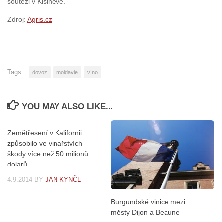
soutěži v Kišiněvě.
Zdroj:
Agris.cz
Tags:
dovoz
moldavie
víno
YOU MAY ALSO LIKE...
Zemětřesení v Kalifornii
způsobilo ve vinařstvích
škody více než 50 milionů
dolarů
4.9.2014
BY
JAN KYNČL
Burgundské vinice mezi
městy Dijon a Beaune