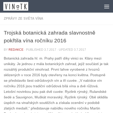
Skip to content
ZPRÁVY ZE SVĚTA VÍNA
Trojská botanická zahrada slavnostně
pokřtila vína ročníku 2016
BY
REDAKCE
· PUBLISHED
3.7.2017
· UPDATED
3.7.2017
Botanická zahrada hl. m. Prahy patří díky vinici sv. Kláry mezi
unikáty. Je jednou z mála botanických zahrad, jejíž součástí je tak
rozsáhlý produkční vinohrad. První lahve vyrobené z hroznů
sklizených v roce 2016 byly otevřeny na konci května. Postupně
se představilo šest odrůdových vín a tři cuvée. „V nabídce vín
ročníku 2016 jsou tradiční odrůdová bílá vína a dvě růžová.
Letošní novinkou jsou pak dvě cuvée: Ryzlink rýnský, Rulandské
šedé a Sauvignon, Muškát moravský, Ryzlink rýnský. Obě sklidila
úspěch na vinařských soutěžích a získala ocenění v podobě
zlatých medailí,“ představuje nabídku nového ročníku Martin