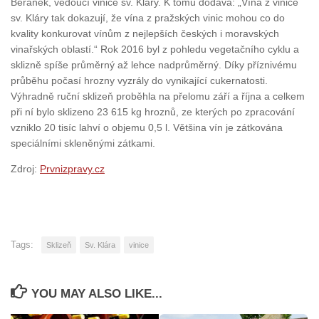
Beránek, vedoucí vinice sv. Kláry. K tomu dodává: „Vína z vinice
sv. Kláry tak dokazují, že vína z pražských vinic mohou co do
kvality konkurovat vínům z nejlepších českých i moravských
vinařských oblastí.“ Rok 2016 byl z pohledu vegetačního cyklu a
sklizně spíše průměrný až lehce nadprůměrný. Díky příznivému
průběhu počasí hrozny vyzrály do vynikající cukernatosti.
Výhradně ruční sklizeň proběhla na přelomu září a října a celkem
při ní bylo sklizeno 23 615 kg hroznů, ze kterých po zpracování
vzniklo 20 tisíc lahví o objemu 0,5 l. Většina vín je zátkována
speciálními skleněnými zátkami.
Zdroj:
Prvnizpravy.cz
Tags:
Sklizeň
Sv. Klára
vinice
YOU MAY ALSO LIKE...