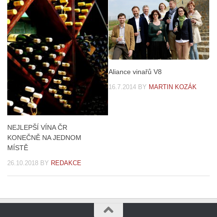
Aliance vinařů V8
16.7.2014
BY
MARTIN KOZÁK
NEJLEPŠÍ VÍNA ČR
KONEČNĚ NA JEDNOM
MÍSTĚ
26.10.2018
BY
REDAKCE