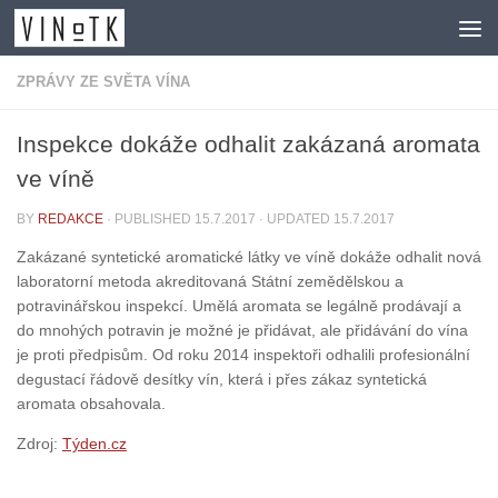
Skip to content
ZPRÁVY ZE SVĚTA VÍNA
Inspekce dokáže odhalit zakázaná aromata
ve víně
BY
REDAKCE
· PUBLISHED
15.7.2017
· UPDATED
15.7.2017
Zakázané syntetické aromatické látky ve víně dokáže odhalit nová
laboratorní metoda akreditovaná Státní zemědělskou a
potravinářskou inspekcí. Umělá aromata se legálně prodávají a
do mnohých potravin je možné je přidávat, ale přidávání do vína
je proti předpisům. Od roku 2014 inspektoři odhalili profesionální
degustací řádově desítky vín, která i přes zákaz syntetická
aromata obsahovala.
Zdroj:
Týden.cz