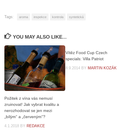
Tags:
aroma
inspekce
kontrola
syntetická
YOU MAY ALSO LIKE...
Vítěz Food Cup Czech
specials: Villa Patriot
8.9.2014
BY
MARTIN KOZÁK
Požitek z vína vás nemusí
zruinovat! Jak vybrat kvalitu a
nerozhodovat se jen mezi
„bílým“ a „červeným“?
4.1.2018
BY
REDAKCE