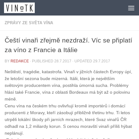
Skip to content
ZPRÁVY ZE SVĚTA VÍNA
Čeští vinaři zřejmě nezdraží. Víc se připlatí
za víno z Francie a Itálie
BY
REDAKCE
· PUBLISHED
28.7.2017
· UPDATED
29.7.2017
Neštěstí, tragédie, katastrofa. Vinaři v jižních částech Evropy úpí,
že letošní sezona bude mizerná. Itálii, která je největším
světovým producentem vína, postihla úmorná sucha. Problémy
hlásí také Francie, vína z oblasti Bordeaux má být až o polovinu
méně.
Cenu vína na českém trhu ovlivňují kromě importérů i domácí
producenti z Moravy, kteří zásobují přibližně třetinu trhu. Ti letos
utrpěli lokální škody při jarních mrazech, které Svaz vinařů ČR
odhadl na 1,2 miliardy korun. S cenou moravští vinaři příliš hýbat
neplánují.