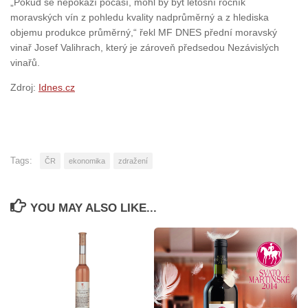
„Pokud se nepokazí počasí, mohl by být letošní ročník
moravských vín z pohledu kvality nadprůměrný a z hlediska
objemu produkce průměrný,“ řekl MF DNES přední moravský
vinař Josef Valihrach, který je zároveň předsedou Nezávislých
vinařů.
Zdroj:
Idnes.cz
Tags:
ČR
ekonomika
zdražení
YOU MAY ALSO LIKE...